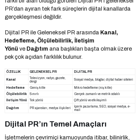
farklı bir alan olduğu görülen Dijital PR’ı geleneksel
PR’dan ayıran tek fark süreçlerin dijital kanallarda
gerçekleşmesi değildir.
Dijital PR ile Geleneksel PR arasında
Kanal,
Hedefleme, Ölçülebilirlik, İletişim
Yönü
ve
Dağıtım
ana başlıkları başta olmak üzere
pek çok açıdan farklılık bulunur.
ÖZELLİK
GELENEKSEL PR
DİJİTAL PR
Televizyon, radyo, gazete,
Kanal
Sosyal medya, bloglar, dijital haber siteleri
dergi
Hedefleme
Geniş kitle
Mikro hedefleme (niş kitle)
Ölçülebilirlik
Sınırlı
Gerçek zamanlı ve metrik odaklı
İletişim Yönü
Tek yönlü
Çift yönlü ve etkileşimli
İçerik pazarlama, SEO, sosyal medya, e-
Dağıtım
PR ajansları, medya ilişkileri
mail
Dijital PR’ın Temel Amaçları
İşletmelerin çevrimiçi kamuoyunda itibar, bilinirlik,