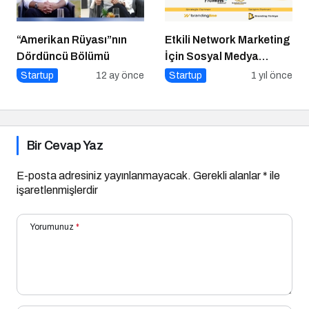
“Amerikan Rüyası”nın
Etkili Network Marketing
Dördüncü Bölümü
İçin Sosyal Medya
Etkinliği İçin Geri Sayım!
Startup
12 ay önce
Startup
1 yıl önce
Bir Cevap Yaz
E-posta adresiniz yayınlanmayacak.
Gerekli alanlar
*
ile
işaretlenmişlerdir
Yorumunuz
*