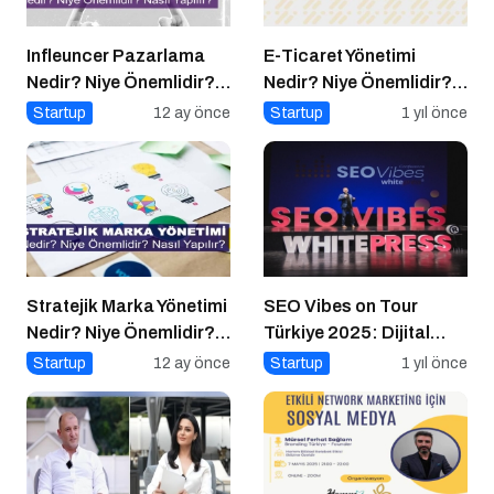
Infleuncer Pazarlama
E-Ticaret Yönetimi
Nedir? Niye Önemlidir?
Nedir? Niye Önemlidir?
Influencer Pazarlama
E-Ticaret Yönetimi Nasıl
Startup
12 ay önce
Startup
1 yıl önce
Nasıl Yapılır?
Yapılır?
Stratejik Marka Yönetimi
SEO Vibes on Tour
Nedir? Niye Önemlidir?
Türkiye 2025: Dijital
Stratejik Marka Yönetimi
Dünyanın Nabzını Tutan
Startup
12 ay önce
Startup
1 yıl önce
Nasıl Yapılır?
Etkinlik