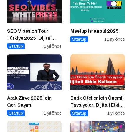
SEO Vibes on Tour
Meetup İstanbul 2025
Türkiye 2025: Dijital
Startup
11 ay önce
Dünyanın Nabzını Tutan
Startup
1 yıl önce
Etkinlik
Atak Zirve 2025 İçin
Butik Oteller İçin Önemli
Geri Sayım!
Tavsiyeler: Dijitali Etkin
Kullanın
Startup
1 yıl önce
Startup
1 yıl önce