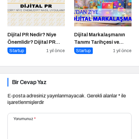
Dijital PR Nedir? Niye
Dijital Markalaşmanın
Önemlidir? Dijital PR
Tanımı Tarihçesi ve
Nasıl Uygulanır?
Önemi
Startup
1 yıl önce
Startup
1 yıl önce
Bir Cevap Yaz
E-posta adresiniz yayınlanmayacak.
Gerekli alanlar
*
ile
işaretlenmişlerdir
Yorumunuz
*