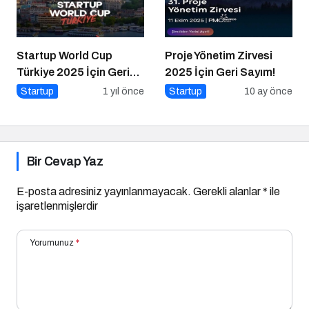
Startup World Cup
Proje Yönetim Zirvesi
Türkiye 2025 İçin Geri
2025 İçin Geri Sayım!
Sayım!
Startup
1 yıl önce
Startup
10 ay önce
Bir Cevap Yaz
E-posta adresiniz yayınlanmayacak.
Gerekli alanlar
*
ile
işaretlenmişlerdir
Yorumunuz
*