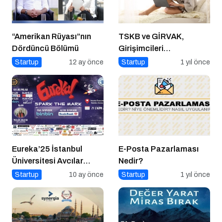
“Amerikan Rüyası”nın
TSKB ve GİRVAK,
Dördüncü Bölümü
Girişimcileri
Güçlendirecek Ortak Bir
Startup
12 ay önce
Startup
1 yıl önce
Program Başlattı
Eureka’25 İstanbul
E-Posta Pazarlaması
Üniversitesi Avcılar
Nedir?
Kampüsü İşletme
Startup
10 ay önce
Startup
1 yıl önce
Fakültesinde