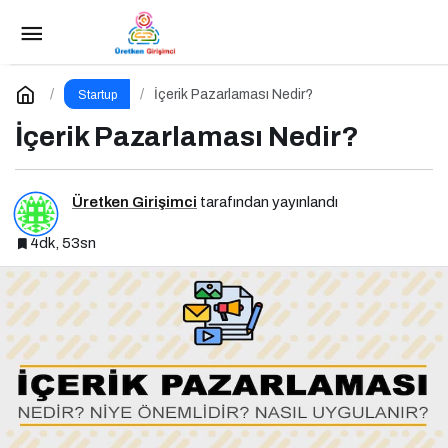
Sosyal Medya Yönetimi Nedir?
Paylaş
Yorum Yap
İçerik Pazarlaması Nedir?
Startup
İçerik Pazarlaması Nedir?
Üretken Girişimci
tarafından yayınlandı
4dk, 53sn