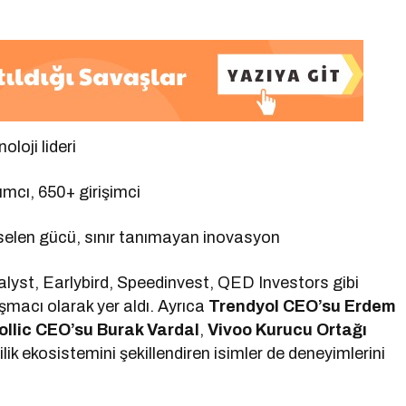
oloji lideri
ımcı, 650+ girişimci
kselen gücü, sınır tanımayan inovasyon
alyst, Earlybird, Speedinvest, QED Investors gibi
şmacı olarak yer aldı. Ayrıca
Trendyol CEO’su Erdem
ollic CEO’su Burak Vardal
,
Vivoo Kurucu Ortağı
ilik ekosistemini şekillendiren isimler de deneyimlerini