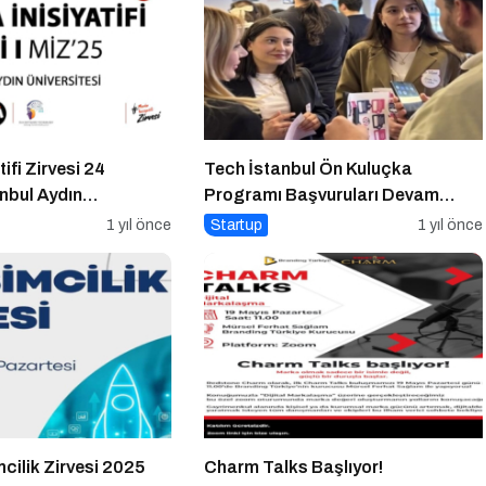
ifi Zirvesi 24
Tech İstanbul Ön Kuluçka
nbul Aydın
Programı Başvuruları Devam
nde!
Ediyor
1 yıl önce
Startup
1 yıl önce
cilik Zirvesi 2025
Charm Talks Başlıyor!