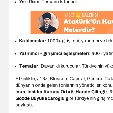
Yer:
Rixos Tersane İstanbul
Katılımcılar:
1000+ girişimci, yatırımcı ve tekn
Yatırımcı – girişimci eşleşmeleri:
400+ yatır
Temalar:
Dayanıklı kurucular, Türkiye’nin yü
Etkinlikte; a16z, Blossom Capital, General Cat
dünyanın önde gelen fonlarının yöneticileri konu
İnan
,
Insider Kurucu Ortağı Hande Çilingir
,
R
Gözde Büyükacaroğlu
gibi Türkiye’nin girişimc
paylaştı.