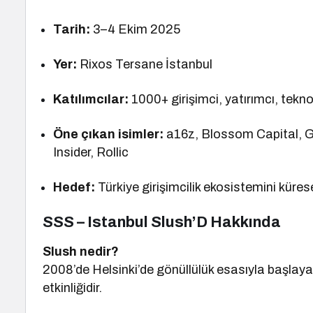
Tarih:
3–4 Ekim 2025
Yer:
Rixos Tersane İstanbul
Katılımcılar:
1000+ girişimci, yatırımcı, teknolo
Öne çıkan isimler:
a16z, Blossom Capital, Ge
Insider, Rollic
Hedef:
Türkiye girişimcilik ekosistemini küres
SSS – Istanbul Slush’D Hakkında
Slush nedir?
2008’de Helsinki’de gönüllülük esasıyla başlayan
etkinliğidir.