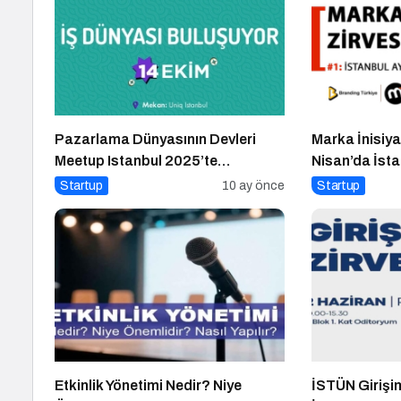
Pazarlama Dünyasının Devleri
Marka İnisiyat
Meetup Istanbul 2025’te
Nisan’da İsta
Buluşuyor
Üniversitesi’
Startup
10 ay önce
Startup
Etkinlik Yönetimi Nedir? Niye
İSTÜN Girişim