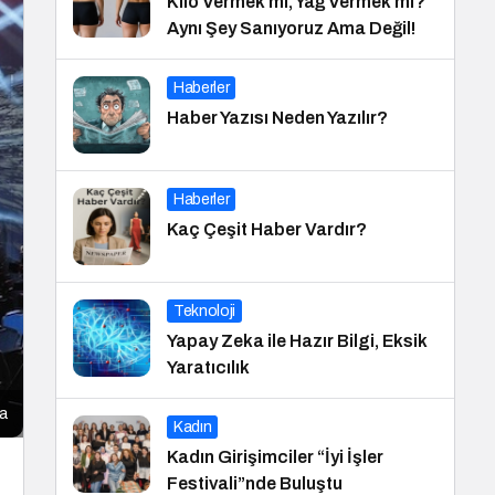
Kilo Vermek mi, Yağ Vermek mi?
Aynı Şey Sanıyoruz Ama Değil!
Haberler
Haber Yazısı Neden Yazılır?
Haberler
Kaç Çeşit Haber Vardır?
Teknoloji
Yapay Zeka ile Hazır Bilgi, Eksik
Yaratıcılık
ma
Kadın
Kadın Girişimciler “İyi İşler
Festivali”nde Buluştu