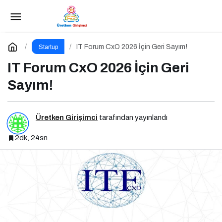
Bir Marka Manifestosu: Branding Türkiye’nin
Marka Hikayesi
Paylaş
Yorum Yap
IT Forum CxO 2026 İçin Geri Sayım!
Startup
IT Forum CxO 2026 İçin Geri
Sayım!
Üretken Girişimci
tarafından yayınlandı
2dk, 24sn