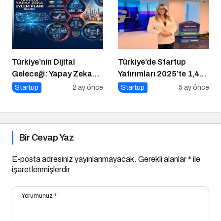
Türkiye’nin Dijital
Türkiye’de Startup
Geleceği: Yapay Zeka
Yatırımları 2025’te 1,4
Çağında “BİLGE”
Milyar Dolara Ulaştı
Startup
2 ay önce
Startup
5 ay önce
Hamlesi
Bir Cevap Yaz
E-posta adresiniz yayınlanmayacak.
Gerekli alanlar
*
ile
işaretlenmişlerdir
Yorumunuz
*