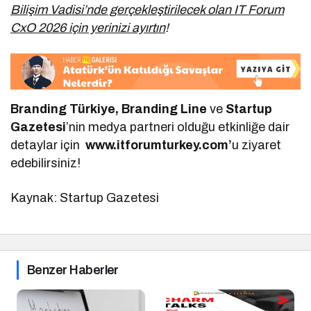
Bilişim Vadisi’nde gerçekleştirilecek olan IT Forum
CxO 2026 için yerinizi ayırtın
!
Branding Türkiye, Branding Line
ve
Startup
Gazetesi
’nin medya partneri olduğu etkinliğe dair
detaylar için
www.itforumturkey.com’
u ziyaret
edebilirsiniz!
Kaynak: Startup Gazetesi
Benzer Haberler