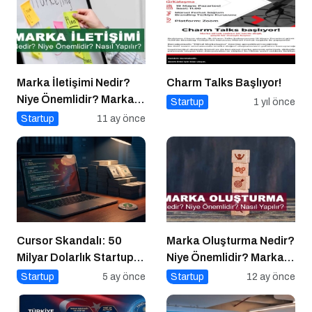
Marka İletişimi Nedir?
Charm Talks Başlıyor!
Niye Önemlidir? Marka
Startup
1 yıl önce
İletişimi Nasıl Yapılır?
Startup
11 ay önce
Cursor Skandalı: 50
Marka Oluşturma Nedir?
Milyar Dolarlık Startup
Niye Önemlidir? Marka
Açık Kaynağı Gizleyince
Oluşturma Nasıl Yapılır?
Startup
5 ay önce
Startup
12 ay önce
Ne Oldu?