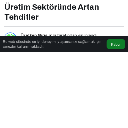
Üretim Sektöründe Artan
Tehditler
Üretken Girişimci
tarafından yayınlandı
Bu web sitesinde en iyi deneyimi yaşamanızı sağlamak için
Kabul
çerezler kullanılmaktadır.
6dk, 33sn
Üretim Sektöründe Artan Tehditler