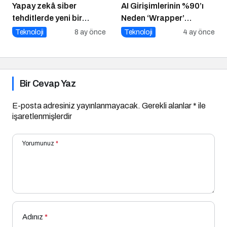
Yapay zekâ siber
AI Girişimlerinin %90’ı
tehditlerde yeni bir
Neden ‘Wrapper’
dönemi başlatıyor
Kalıyor?
Teknoloji
8 ay önce
Teknoloji
4 ay önce
Bir Cevap Yaz
E-posta adresiniz yayınlanmayacak.
Gerekli alanlar
*
ile
işaretlenmişlerdir
Yorumunuz
*
Adınız
*