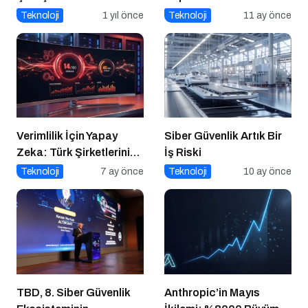
Attığı Adım Yeniden
Geleceği Web3 ile
Teknoloji
1 yıl önce
Teknoloji
11 ay önce
Gündemde
Şekilleniyor
Verimlilik İçin Yapay
Siber Güvenlik Artık Bir
Zeka: Türk Şirketlerinin
İş Riski
Skoru 100 Üzerinden
Teknoloji
7 ay önce
Teknoloji
10 ay önce
Sadece 14
TBD, 8. Siber Güvenlik
Anthropic’in Mayıs