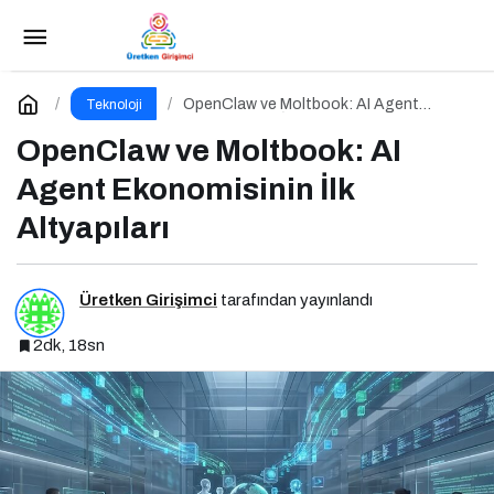
OpenAI Operator ve “Ajan” Çağı: Yapay Zeka
Artık Sizin Yerinize İş Yapıyor
Paylaş
Yorum Yap
OpenClaw ve Moltbook: AI Agent
Teknoloji
Ekonomisinin İlk Altyapıları
OpenClaw ve Moltbook: AI
Agent Ekonomisinin İlk
Altyapıları
Üretken Girişimci
tarafından yayınlandı
2dk, 18sn