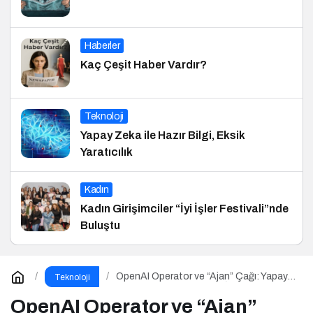
Haberler
Kaç Çeşit Haber Vardır?
Teknoloji
Yapay Zeka ile Hazır Bilgi, Eksik
Yaratıcılık
Kadın
Kadın Girişimciler “İyi İşler Festivali”nde
Buluştu
OpenAI Operator ve “Ajan” Çağı: Yapay
Teknoloji
Zeka Artık Sizin Yerinize İş Yapıyor
OpenAI Operator ve “Ajan”