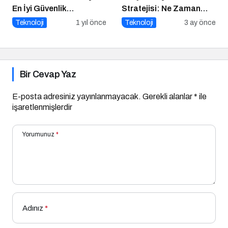
En İyi Güvenlik
Stratejisi: Ne Zaman
Uygulamaları
‘Build’, Ne Zaman ‘Buy’?
Teknoloji
1 yıl önce
Teknoloji
3 ay önce
Bir Cevap Yaz
E-posta adresiniz yayınlanmayacak.
Gerekli alanlar
*
ile
işaretlenmişlerdir
Yorumunuz
*
Adınız
*