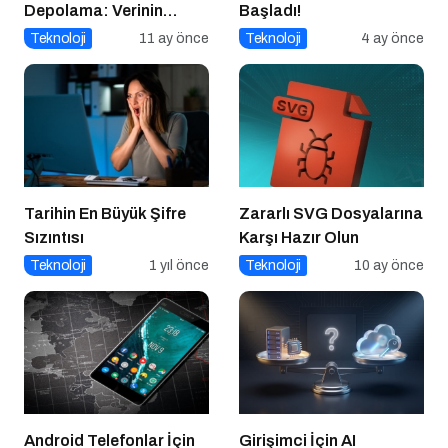
Depolama: Verinin
Başladı!
Geleceği Web3 ile
Teknoloji
11 ay önce
Teknoloji
4 ay önce
Şekilleniyor
Tarihin En Büyük Şifre
Zararlı SVG Dosyalarına
Sızıntısı
Karşı Hazır Olun
Teknoloji
1 yıl önce
Teknoloji
10 ay önce
Android Telefonlar İçin
Girişimci İçin AI