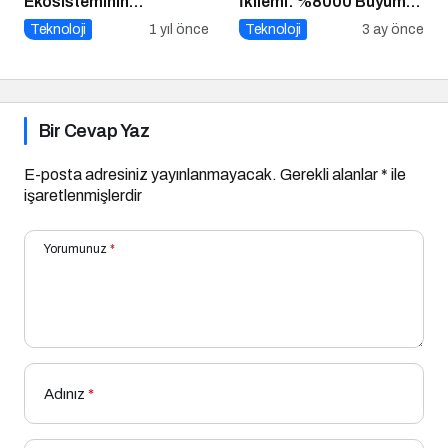
Ekosisteminin
İkilemi: %8000 Büyüme
Geliştirilmesi Zirvesi’ni
+ Kendini Geliştiren
Teknoloji
1 yıl önce
Teknoloji
3 ay önce
Gerçekleştirdi
Ajanlar – Bu Hız
Sürdürülebilir mi?
Bir Cevap Yaz
E-posta adresiniz yayınlanmayacak.
Gerekli alanlar
*
ile
işaretlenmişlerdir
Yorumunuz
*
Adınız
*