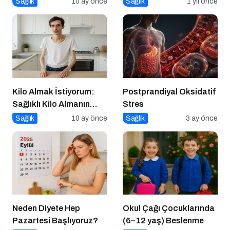
Sağlık
10 ay önce
Sağlık
1 yıl önce
Konforlu ve Hızlı Bir
Çözüm
Kilo Almak İstiyorum:
Postprandiyal Oksidatif
Sağlıklı Kilo Almanın
Stres
Yolları
Sağlık
10 ay önce
Sağlık
3 ay önce
Neden Diyete Hep
Okul Çağı Çocuklarında
Pazartesi Başlıyoruz?
(6–12 yaş) Beslenme