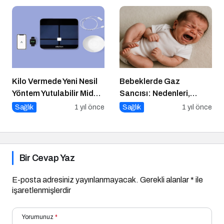
Kilo Vermede Yeni Nesil
Bebeklerde Gaz
Yöntem Yutulabilir Mide
Sancısı: Nedenleri,
Balonu ile Ameliyatsız
Belirtileri ve Etkili
Sağlık
1 yıl önce
Sağlık
1 yıl önce
Konforlu ve Hızlı Bir
Çözümler
Çözüm
Bir Cevap Yaz
E-posta adresiniz yayınlanmayacak.
Gerekli alanlar
*
ile
işaretlenmişlerdir
Yorumunuz
*