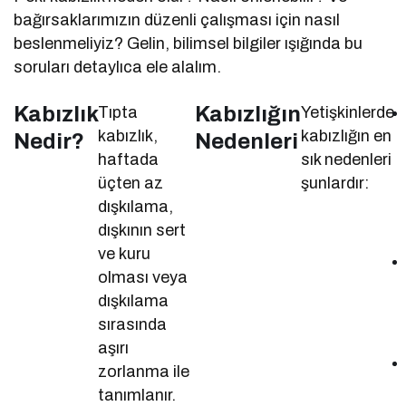
bağırsaklarımızın düzenli çalışması için nasıl
beslenmeliyiz? Gelin, bilimsel bilgiler ışığında bu
soruları detaylıca ele alalım.
Kabızlık
Kabızlığın
Tıpta
Yetişkinlerde
kabızlık,
kabızlığın en
Nedir?
Nedenleri
haftada
sık nedenleri
üçten az
şunlardır:
dışkılama,
dışkının sert
ve kuru
olması veya
dışkılama
sırasında
aşırı
zorlanma ile
tanımlanır.