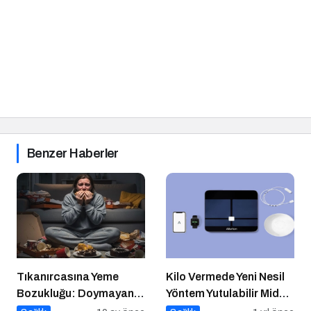
Benzer Haberler
Tıkanırcasına Yeme
Kilo Vermede Yeni Nesil
Bozukluğu: Doymayan
Yöntem Yutulabilir Mide
Duygular
Balonu ile Ameliyatsız