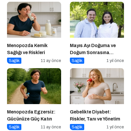
Menopozda Kemik
Mayıs Ayı Doğuma ve
Sağlığı ve Riskleri
Doğum Sonrasına
Hazırlık Atölyesi
Sağlık
11 ay önce
Sağlık
1 yıl önce
Menopozda Egzersiz:
Gebelikte Diyabet:
Gücünüze Güç Katın
Riskler, Tanı ve Yönetim
Sağlık
11 ay önce
Sağlık
1 yıl önce