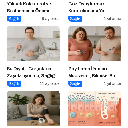
Yüksek Kolesterol ve
Göz Ovuşturmak
Beslenmenin Önemi
Keratokonusa Yol
Açabilir
Sağlık
9 ay önce
Sağlık
1 yıl önce
Su Diyeti: Gerçekten
Zayıflama İğneleri:
Zayıflatıyor mu, Sağlığa
Mucize mi, Bilimsel Bir
Zararları Ne?
Araç mı?
Sağlık
11 ay önce
Sağlık
1 yıl önce