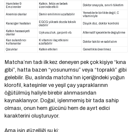
Hamileler &
Kafein, fetüs ve bebek
Doktor onayıyla, sınırlı tüketim
Emzirenler
üzerinde etkili
Yemeklerle birlikte değil, C
Anemisi olanlar
Demir emilimini azaltabilir
vitaminiyle
EGCG yüksek dozda toksik
Karaciğer hastaları
Düşük doz, doktor kontrolü
olabilir
Kafein hassasiyeti
Uykusuzluk, çarpıntı vb.
Alternatif içeceklerle değiştirme
olanlar
Kan sulandırıcı
K vitamini ilaç etkisini
Doktor takibi ve sabit alım
kullananlar
azaltabilir
Çocuklar
Kafein etkileri
Genellikle önerilmez
Matcha’nın tadı ilk kez deneyen pek çok kişiye “kına
gibi”, hatta bazen “yosunumsu” veya “topraklı” gibi
gelebilir. Bu, aslında matcha’nın içeriğindeki yoğun
klorofil, kateşinler ve yeşil çay yapraklarının
öğütülmüş haliyle birebir alınmasından
kaynaklanıyor. Doğal, işlenmemiş bir tada sahip
olması, onun hem gücünü hem de ayırt edici
karakterini oluşturuyor.
Ama işin güzelliği şu ki: