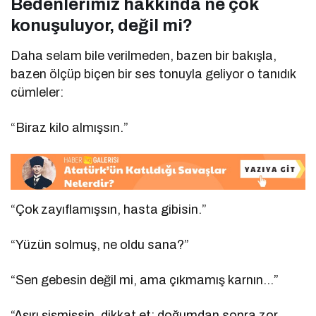
Bedenlerimiz hakkında ne çok
konuşuluyor, değil mi?
Daha selam bile verilmeden, bazen bir bakışla,
bazen ölçüp biçen bir ses tonuyla geliyor o tanıdık
cümleler:
“Biraz kilo almışsın.”
“Çok zayıflamışsın, hasta gibisin.”
“Yüzün solmuş, ne oldu sana?”
“Sen gebesin değil mi, ama çıkmamış karnın…”
“Aşırı şişmişsin, dikkat et; doğumdan sonra zor