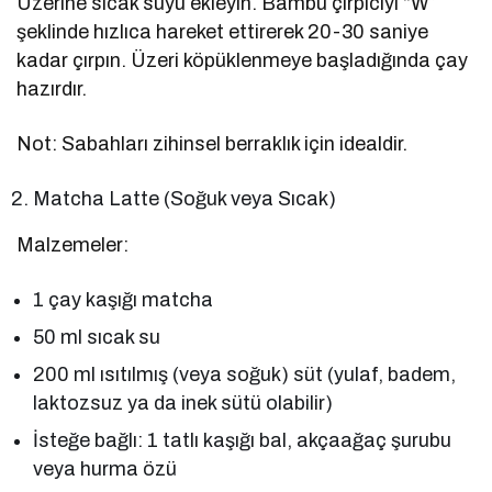
Üzerine sıcak suyu ekleyin. Bambu çırpıcıyı “W”
şeklinde hızlıca hareket ettirerek 20-30 saniye
kadar çırpın. Üzeri köpüklenmeye başladığında çay
hazırdır.
Not: Sabahları zihinsel berraklık için idealdir.
Matcha Latte (Soğuk veya Sıcak)
Malzemeler:
1 çay kaşığı matcha
50 ml sıcak su
200 ml ısıtılmış (veya soğuk) süt (yulaf, badem,
laktozsuz ya da inek sütü olabilir)
İsteğe bağlı: 1 tatlı kaşığı bal, akçaağaç şurubu
veya hurma özü