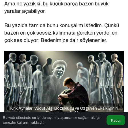
Ama ne yazık ki, bu küçük parça bazen büyük
yaralar açabiliyor.
Bu yazıda tam da bunu konuşalım istedim. Çünkü
bazen en çok sessiz kalınması gereken yerde, en
çok ses oluyor: Bedenimize dair söylenenler.
Kırık Aynalar: Vücut Algı Bozukluğu ve Özgüven Eksikliğinin
Görünmeyen Kökleri
Bu web sitesinde en iyi deneyimi yaşamanızı sağlamak için
Kabul
Aynanın Karşısında Başlayan
çerezler kullanılmaktadır.