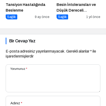
Tansiyon Hastalığında
Besin İntoleransları ve
Beslenme
Düşük Dereceli
Enflamasyonun Kronik
Sağlık
9 ay önce
Sağlık
1 yıl önce
Hastalıklara Etkisi
Bir Cevap Yaz
E-posta adresiniz yayınlanmayacak.
Gerekli alanlar
*
ile
işaretlenmişlerdir
Yorumunuz
*
Adınız
*