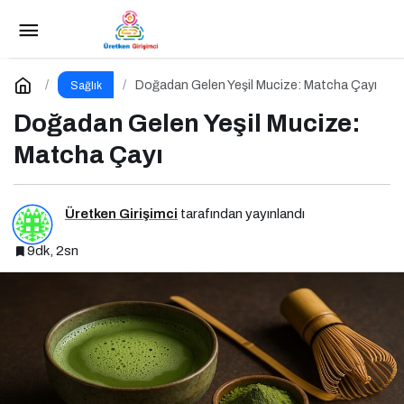
Vücut Algı Bozukluğu ve Özgüven Eksikliğinin
Görünmeyen Kökleri
Paylaş
Yorum Yap
Doğadan Gelen Yeşil Mucize: Matcha Çayı
Sağlık
Doğadan Gelen Yeşil Mucize:
Matcha Çayı
Üretken Girişimci
tarafından yayınlandı
9dk, 2sn