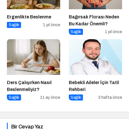
Ergenlikte Beslenme
Bağırsak Florası Neden
Bu Kadar Önemli?
Sağlık
1 yıl önce
Sağlık
1 yıl önce
Ders Çalışırken Nasıl
Bebekli Aileler İçin Tatil
Beslenmeliyiz?
Rehberi
Sağlık
11 ay önce
Sağlık
3 hafta önce
Bir Cevap Yaz