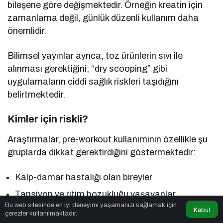
bileşene göre değişmektedir. Örneğin kreatin için
zamanlama değil, günlük düzenli kullanım daha
önemlidir.
Bilimsel yayınlar ayrıca, toz ürünlerin sıvı ile
alınması gerektiğini; “dry scooping” gibi
uygulamaların ciddi sağlık riskleri taşıdığını
belirtmektedir.
Kimler için riskli?
Araştırmalar, pre-workout kullanımının özellikle şu
gruplarda dikkat gerektirdiğini göstermektedir:
Kalp-damar hastalığı olan bireyler
Tansiyon ve ritim bozukluğu yaşayanlar
Bu web sitesinde en iyi deneyimi yaşamanızı sağlamak için
Kabul
Hamile ve emziren kadınlar
çerezler kullanılmaktadır.