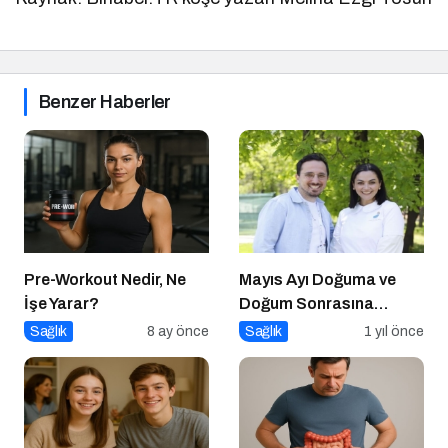
Benzer Haberler
Pre-Workout Nedir, Ne
Mayıs Ayı Doğuma ve
İşe Yarar?
Doğum Sonrasına
Hazırlık Atölyesi
Sağlık
8 ay önce
Sağlık
1 yıl önce