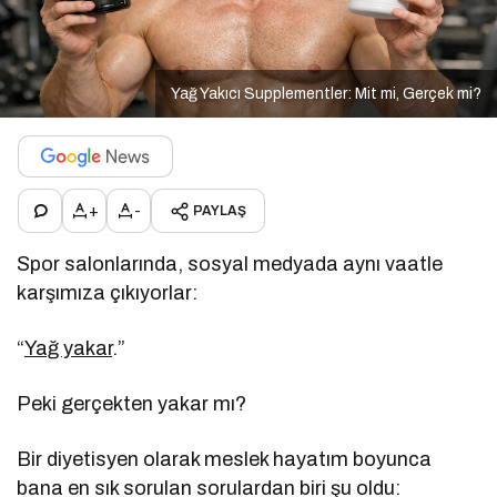
Yağ Yakıcı Supplementler: Mit mi, Gerçek mi?
+
-
PAYLAŞ
Spor salonlarında, sosyal medyada aynı vaatle
karşımıza çıkıyorlar:
“
Yağ yakar
.”
Peki gerçekten yakar mı?
Bir diyetisyen olarak meslek hayatım boyunca
bana en sık sorulan sorulardan biri şu oldu: