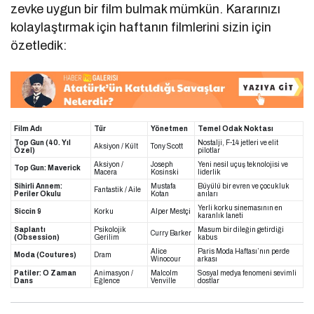
zevke uygun bir film bulmak mümkün. Kararınızı
kolaylaştırmak için haftanın filmlerini sizin için
özetledik:
Film Adı
Tür
Yönetmen
Temel Odak Noktası
Top Gun (40. Yıl
Nostalji, F-14 jetleri ve elit
Aksiyon / Kült
Tony Scott
Özel)
pilotlar
Aksiyon /
Joseph
Yeni nesil uçuş teknolojisi ve
Top Gun: Maverick
Macera
Kosinski
liderlik
Sihirli Annem:
Mustafa
Büyülü bir evren ve çocukluk
Fantastik / Aile
Periler Okulu
Kotan
anıları
Yerli korku sinemasının en
Siccin 9
Korku
Alper Mestçi
karanlık laneti
Saplantı
Psikolojik
Masum bir dileğin getirdiği
Curry Barker
(Obsession)
Gerilim
kabus
Alice
Paris Moda Haftası’nın perde
Moda (Coutures)
Dram
Winocour
arkası
Patiler: O Zaman
Animasyon /
Malcolm
Sosyal medya fenomeni sevimli
Dans
Eğlence
Venville
dostlar