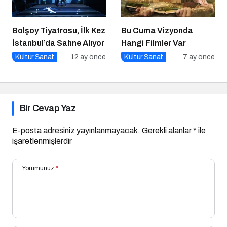
Bolşoy Tiyatrosu, İlk Kez
Bu Cuma Vizyonda
İstanbul’da Sahne Alıyor
Hangi Filmler Var
Kültür Sanat
12 ay önce
Kültür Sanat
7 ay önce
Bir Cevap Yaz
E-posta adresiniz yayınlanmayacak.
Gerekli alanlar
*
ile
işaretlenmişlerdir
Yorumunuz
*