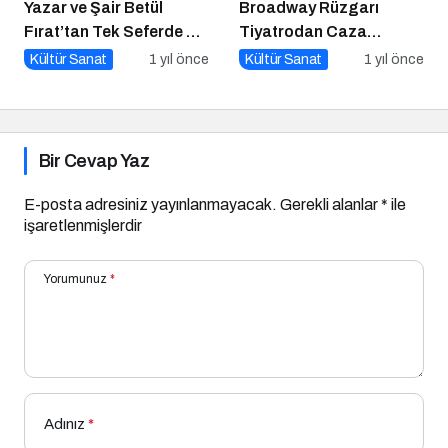
Yazar ve Şair Betül
Broadway Rüzgarı
Fırat’tan Tek Seferde 7
Tiyatrodan Caza
Kitap Müjdesi
Dopdolu Bir Program
Kültür Sanat
1 yıl önce
Kültür Sanat
1 yıl önce
Bir Cevap Yaz
E-posta adresiniz yayınlanmayacak.
Gerekli alanlar
*
ile
işaretlenmişlerdir
Yorumunuz
*
Adınız
*