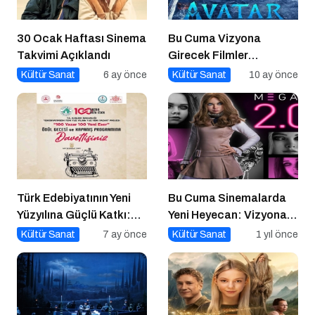
30 Ocak Haftası Sinema
Bu Cuma Vizyona
Takvimi Açıklandı
Girecek Filmler
Açıklandı
Kültür Sanat
6 ay önce
Kültür Sanat
10 ay önce
Türk Edebiyatının Yeni
Bu Cuma Sinemalarda
Yüzyılına Güçlü Katkı:
Yeni Heyecan: Vizyona
“100 Yazar 100 Yeni
Girecek Filmler Belli
Kültür Sanat
7 ay önce
Kültür Sanat
1 yıl önce
Eser” Projesi Ödül
Oldu
Gecesi