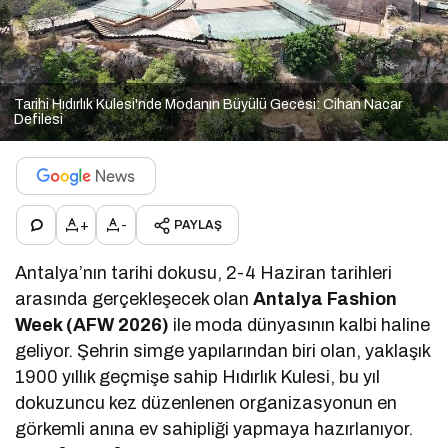
Tarihi Hıdırlık Kulesi'nde Modanın Büyülü Gecesi: Cihan Nacar
Defilesi
+
-
PAYLAŞ
Antalya’nın tarihi dokusu, 2-4 Haziran tarihleri
arasında gerçekleşecek olan
Antalya Fashion
Week (AFW 2026)
ile moda dünyasının kalbi haline
geliyor. Şehrin simge yapılarından biri olan, yaklaşık
1900 yıllık geçmişe sahip Hıdırlık Kulesi, bu yıl
dokuzuncu kez düzenlenen organizasyonun en
görkemli anına ev sahipliği yapmaya hazırlanıyor.