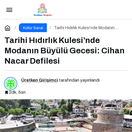
Haftalık Vizyon Panoraması: Hangi Filmi
İzlemeli?
Paylaş
Yorum Yap
Tarihi Hıdırlık Kulesi’nde Modanın
Kültür Sanat
Büyülü Gecesi: Cihan Nacar Defilesi
Tarihi Hıdırlık Kulesi’nde
Modanın Büyülü Gecesi: Cihan
Nacar Defilesi
Üretken Girişimci
tarafından yayınlandı
2dk, 5sn