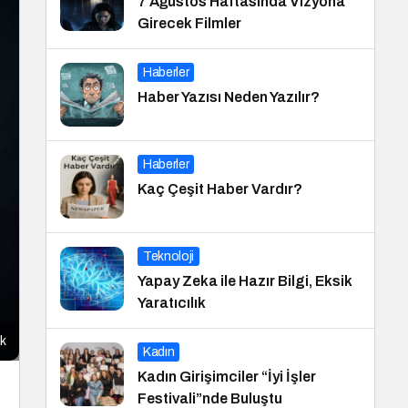
7 Ağustos Haftasında Vizyona
Girecek Filmler
Haberler
Haber Yazısı Neden Yazılır?
Haberler
Kaç Çeşit Haber Vardır?
Teknoloji
Yapay Zeka ile Hazır Bilgi, Eksik
Yaratıcılık
ak
Kadın
Kadın Girişimciler “İyi İşler
Festivali”nde Buluştu