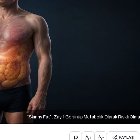
“Skinny Fat”: Zayıf Görünüp Metabolik Olarak Riskli Olm
+
-
PAYLAŞ