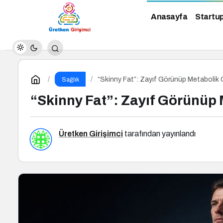
Anasayfa
Startu
“Skinny Fat”: Zayıf Görünüp Metabolik O
Sağlık
“Skinny Fat”: Zayıf Görünüp 
Üretken Girişimci
tarafından yayınlandı