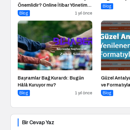
Önemlidir? Online İtibar Yönetimi
Blog
Nasıl Uygulanır?
Blog
1 yıl önce
Bayramlar Bağ Kurardı: Bugün
Güzel Antaly
Hâlâ Kuruyor mu?
ve Formatıyl
Blog
1 yıl önce
Blog
Bir Cevap Yaz