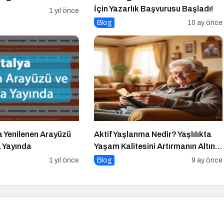
İçin Yazarlık Başvurusu Başladı!
1 yıl önce
Blog
10 ay önce
a Yenilenen Arayüzü
Aktif Yaşlanma Nedir? Yaşlılıkta
a Yayında
Yaşam Kalitesini Artırmanın Altın
Kuralları
1 yıl önce
Blog
9 ay önce