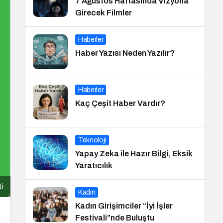
7 Ağustos Haftasında Vizyona
Girecek Filmler
Haberler
Haber Yazısı Neden Yazılır?
Haberler
Kaç Çeşit Haber Vardır?
Teknoloji
Yapay Zeka ile Hazır Bilgi, Eksik
Yaratıcılık
ti
Kadın
Kadın Girişimciler “İyi İşler
Festivali”nde Buluştu