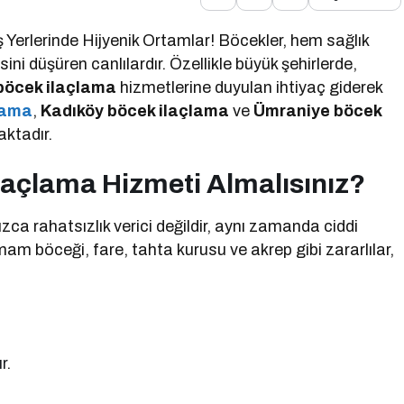
 Yerlerinde Hijyenik Ortamlar! Böcekler, hem sağlık
ni düşüren canlılardır. Özellikle büyük şehirlerde,
böcek ilaçlama
hizmetlerine duyulan ihtiyaç giderek
lama
,
Kadıköy böcek ilaçlama
ve
Ümraniye böcek
aktadır.
laçlama Hizmeti Almalısınız?
ızca rahatsızlık verici değildir, aynı zamanda ciddi
amam böceği, fare, tahta kurusu ve akrep gibi zararlılar,
r.