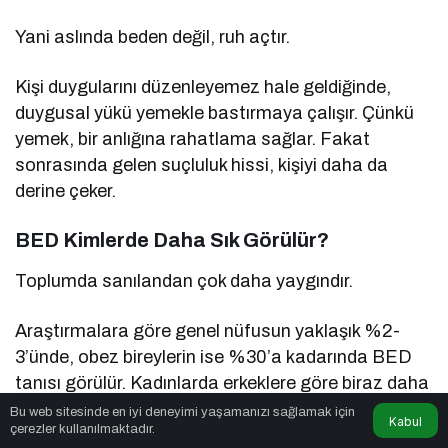
Yani aslında beden değil, ruh açtır.
Kişi duygularını düzenleyemez hale geldiğinde,
duygusal yükü yemekle bastırmaya çalışır. Çünkü
yemek, bir anlığına rahatlama sağlar. Fakat
sonrasında gelen suçluluk hissi, kişiyi daha da
derine çeker.
BED Kimlerde Daha Sık Görülür?
Toplumda sanılandan çok daha yaygındır.
Araştırmalara göre genel nüfusun yaklaşık %2-
3’ünde, obez bireylerin ise %30’a kadarında BED
tanısı görülür. Kadınlarda erkeklere göre biraz daha
sık olmakla birlikte, erkeklerde de ciddi oranda
Bu web sitesinde en iyi deneyimi yaşamanızı sağlamak için
Kabul
çerezler kullanılmaktadır.
rastlanmaktadır.