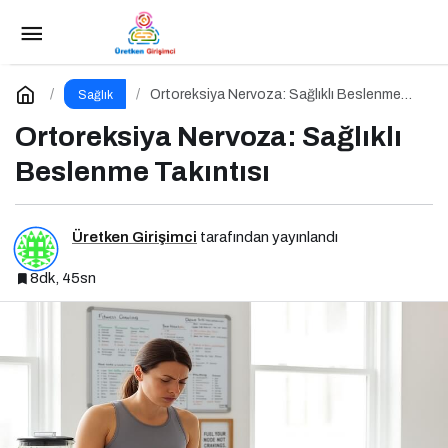
Tıkanırcasına Yeme Bozukluğu: Doymayan
Duygular
Paylaş
Yorum Yap
Ortoreksiya Nervoza: Sağlıklı Beslenme
Sağlık
Takıntısı
Ortoreksiya Nervoza: Sağlıklı
Beslenme Takıntısı
Üretken Girişimci
tarafından yayınlandı
8dk, 45sn