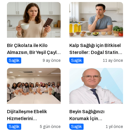
Bir Çikolata ile Kilo
Kalp Sağlığı için Bitkisel
Almazsın, Bir Yeşil Çayla
Steroller: Doğal Statin
da Zayıflamazsın
Etkisi
Sağlık
9 ay önce
Sağlık
11 ay önce
Dijitalleşme Ebelik
Beyin Sağlığınızı
Hizmetlerini
Korumak İçin
Dönüştürüyor
Uygulayabileceğiniz 7
Sağlık
5 gün önce
Sağlık
1 yıl önce