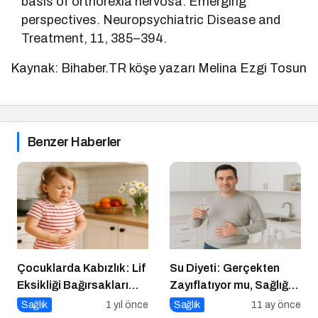
basis of orthorexia nervosa: Emerging
perspectives. Neuropsychiatric Disease and
Treatment, 11, 385–394.
Kaynak: Bihaber.TR köşe yazarı Melina Ezgi Tosun
Benzer Haberler
Çocuklarda Kabızlık: Lif
Su Diyeti: Gerçekten
Eksikliği Bağırsakları
Zayıflatıyor mu, Sağlığa
Nasıl Yavaşlatır?
Zararları Ne?
Sağlık
1 yıl önce
Sağlık
11 ay önce