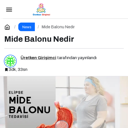
Güç Kaynağı Fiyatları
Paylaş
Yorum Yap
Mide Balonu Nedir
News
Mide Balonu Nedir
Üretken Girişimci
tarafından yayınlandı
3dk, 33sn