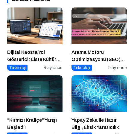
Dijital Kaosta Yol
Arama Motoru
Gösterici: Liste Kültürü
Optimizasyonu (SEO)
ve İnteraktif Çözümlerin
Nedir? Etkili SEO İçin 10
Teknoloji
4 ay önce
Teknoloji
9 ay önce
Geleceği
Altın İpucu
“Kırmızı Kraliçe” Yarışı
Yapay Zeka ile Hazır
Başladı!
Bilgi, Eksik Yaratıcılık