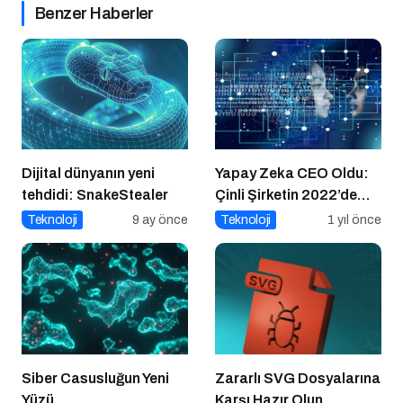
Benzer Haberler
Dijital dünyanın yeni
Yapay Zeka CEO Oldu:
tehdidi: SnakeStealer
Çinli Şirketin 2022’de
Attığı Adım Yeniden
Teknoloji
9 ay önce
Teknoloji
1 yıl önce
Gündemde
Siber Casusluğun Yeni
Zararlı SVG Dosyalarına
Yüzü
Karşı Hazır Olun