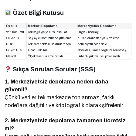
Özet Bilgi Kutusu
Özellik
Merkezi Depolama
Merkeziyetsiz Depolama
Veri Konumu
Tek sağlayıcıya ait sunucular
Dağıtık node ağı
Güvenlik
Sağlayıcı kontrolünde şifreleme
Kullanıcı anahtarıyla şifreleme
Risk
Tek hata noktası, saldırılara açık
Kötü niyetli node riski
Erişim Hızı
Genellikle hızlı
Node dağılımına bağlı, bazen yavaş
Maliyet
Ölçeklenebilir ama pahalı
Daha düşük maliyet potansiyeli
Sıkça Sorulan Sorular (SSS)
1. Merkeziyetsiz depolama neden daha
güvenli?
Çünkü veriler tek merkezde toplanmaz, farklı
node’lara dağıtılır ve kriptografik olarak şifrelenir.
2. Merkeziyetsiz depolama tamamen ücretsiz
mi?