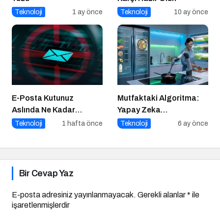
Teknoloji
1 ay önce
Teknoloji
10 ay önce
E-Posta Kutunuz
Mutfaktaki Algoritma:
Aslında Ne Kadar
Yapay Zeka
Güvenli?
Gastronomiyi Nasıl
Teknoloji
1 hafta önce
Teknoloji
6 ay önce
Yeniden Programlıyor?
Bir Cevap Yaz
E-posta adresiniz yayınlanmayacak.
Gerekli alanlar
*
ile
işaretlenmişlerdir