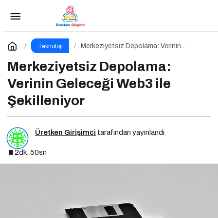
Yanlış VPN Seçimi Gizliliğinizi Tehlikeye Atabilir
Paylaş
Yorum Yap
Merkeziyetsiz Depolama: Verinin
Teknoloji
Geleceği Web3 ile Şekilleniyor
Merkeziyetsiz Depolama:
Verinin Geleceği Web3 ile
Şekilleniyor
Üretken Girişimci
tarafından yayınlandı
2dk, 50sn