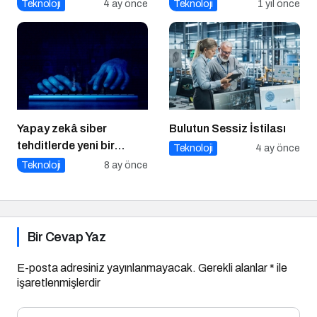
Teknoloji
4 ay önce
Teknoloji
1 yıl önce
Yapay zekâ siber
Bulutun Sessiz İstilası
tehditlerde yeni bir
Teknoloji
4 ay önce
dönemi başlatıyor
Teknoloji
8 ay önce
Bir Cevap Yaz
E-posta adresiniz yayınlanmayacak.
Gerekli alanlar
*
ile
işaretlenmişlerdir