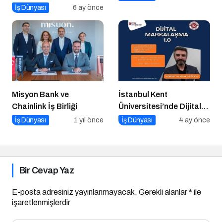
Talk N Training “İlham
İş Dünyası
6 ay önce
Veren Buluşmalar”
Serisinde!
Misyon Bank ve
İstanbul Kent
Chainlink İş Birliği
Üniversitesi’nde Dijital
Markalaşma 1.0
İş Dünyası
1 yıl önce
İş Dünyası
4 ay önce
Etkinliği!
Bir Cevap Yaz
E-posta adresiniz yayınlanmayacak.
Gerekli alanlar
*
ile
işaretlenmişlerdir