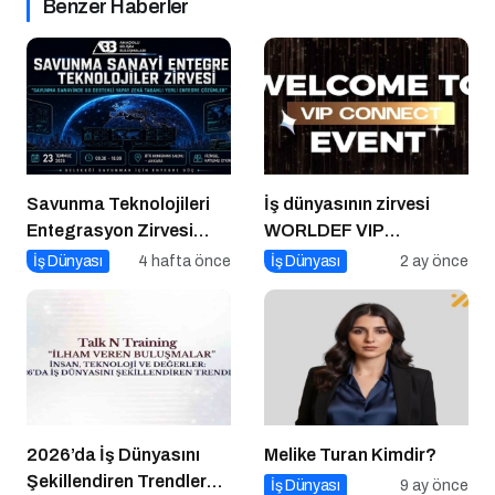
Benzer Haberler
Savunma Teknolojileri
İş dünyasının zirvesi
Entegrasyon Zirvesi
WORLDEF VIP
Ankara’da
Connect’te buluştu
İş Dünyası
4 hafta önce
İş Dünyası
2 ay önce
Gerçekleşecek!
2026’da İş Dünyasını
Melike Turan Kimdir?
Şekillendiren Trendler
İş Dünyası
9 ay önce