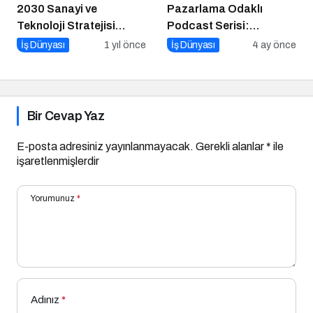
2030 Sanayi ve
Pazarlama Odaklı
Teknoloji Stratejisi
Podcast Serisi:
Açıklandı
Pazarlama Sohbetleri
İş Dünyası
1 yıl önce
İş Dünyası
4 ay önce
Bir Cevap Yaz
E-posta adresiniz yayınlanmayacak.
Gerekli alanlar
*
ile
işaretlenmişlerdir
Yorumunuz
*
Adınız
*