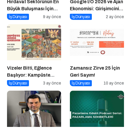
Hırdavat Sektörünün En
Google I/O 2026 ve Ajan
Büyük Buluşması İçin
Ekonomisi: Girişimcinin
İstanbul Hazır!
Yeni Rakibi Arama
İş Dünyası
9 ay önce
İş Dünyası
2 ay önce
Kutusu
Vizeler Bitti, Eğlence
Zamansız Zirve 25 İçin
Başlıyor: Kampüste
Geri Sayım!
Bahar Festivali Kaçmaz!
İş Dünyası
3 ay önce
İş Dünyası
10 ay önce