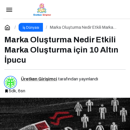
E-İhracat Yönetimi Nedir Etkili E-İhracat
Yönetimi için 10 Altın İpucu
Paylaş
Yorum Yap
Marka Oluşturma Nedir Etkili Marka
İş Dünyası
Oluşturma için 10 Altın İpucu
Marka Oluşturma Nedir Etkili
Marka Oluşturma için 10 Altın
İpucu
Üretken Girişimci
tarafından yayınlandı
5dk, 6sn