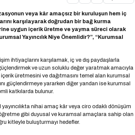
izasyonun veya kâr amaçsız bir kuruluşun hem iç
larını karşılayarak doğrudan bir bağ kurma
rine uygun içerik üretme ve yayma süreci olarak
urumsal Yayıncılık Niye Önemlidir?”, “Kurumsal
etişim ihtiyaçlarını karşılamak, iç ve dış paydaşlarla
 güçlendirmek ve uzun soluklu değer yaratmak amacıyla
ak içerik üretmesini ve dağıtmasını temel alan kurumsal
larını güçlendirmeye yararken diğer yandan ise kurumsal
li katkılarda bulunur.
l yayıncılıkta nihai amaç kâr veya ciro odaklı dönüşüm
, öğretme gibi duyusal ve kuramsal amaçlara sahip olan
ru kitleyle buluşturmayı hedefler.