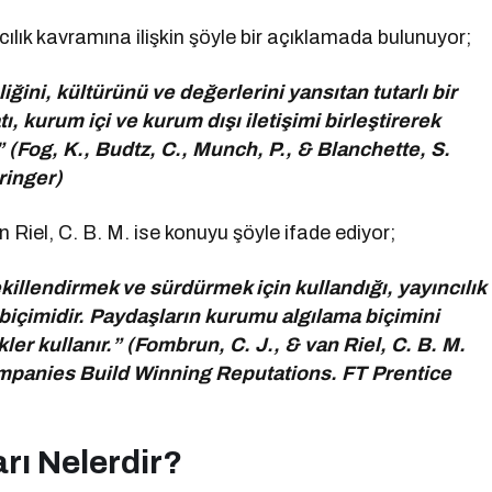
ılık kavramına ilişkin şöyle bir açıklamada bulunuyor;
ğini, kültürünü ve değerlerini yansıtan tutarlı bir
tı, kurum içi ve kurum dışı iletişimi birleştirerek
 (Fog, K., Budtz, C., Munch, P., & Blanchette, S.
ringer)
 Riel, C. B. M. ise konuyu şöyle ifade ediyor;
killendirmek ve sürdürmek için kullandığı, yayıncılık
mi biçimidir. Paydaşların kurumu algılama biçimini
kler kullanır.” (Fombrun, C. J., & van Riel, C. B. M.
panies Build Winning Reputations. FT Prentice
rı Nelerdir?