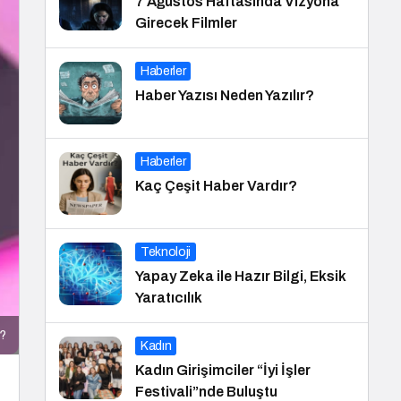
7 Ağustos Haftasında Vizyona
Girecek Filmler
Haberler
Haber Yazısı Neden Yazılır?
Haberler
Kaç Çeşit Haber Vardır?
Teknoloji
Yapay Zeka ile Hazır Bilgi, Eksik
Yaratıcılık
r?
Kadın
Kadın Girişimciler “İyi İşler
Festivali”nde Buluştu