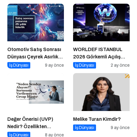
Otomotiv Satış Sonrası
WORLDEF ISTANBUL
Dünyası Çeyrek Asırlık
2026 Görkemli Açılış
Zirve İçin İstanbul’da
Töreniyle Başladı
İş Dünyası
9 ay önce
İş Dünyası
2 ay önce
Buluşuyor
Değer Önerisi (UVP)
Melike Turan Kimdir?
Nedir? Özellikten
İş Dünyası
9 ay önce
Faydaya Geçiş
İş Dünyası
8 ay önce