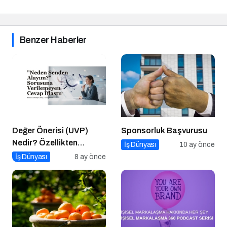
Benzer Haberler
Değer Önerisi (UVP)
Sponsorluk Başvurusu
Nedir? Özellikten
İş Dünyası
10 ay önce
Faydaya Geçiş
İş Dünyası
8 ay önce