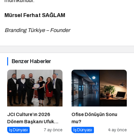
mümkündür.
Mürsel Ferhat SAĞLAM
Branding Türkiye – Founder
Benzer Haberler
JCI Culture’ın 2026
Ofise Dönüşün Sonu
Dönem Başkanı Ufuk
mu?
Can Ay Oldu
İş Dünyası
7 ay önce
İş Dünyası
4 ay önce