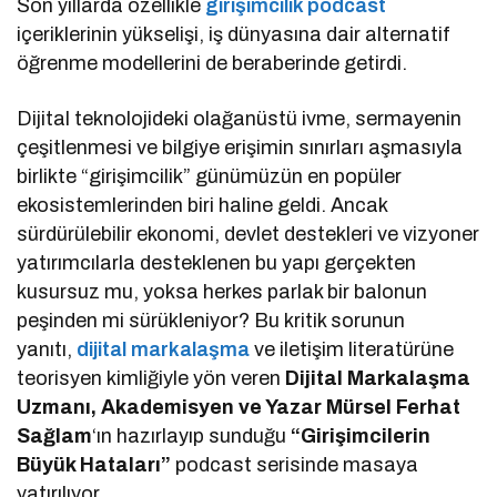
Son yıllarda özellikle
girişimcilik podcast
içeriklerinin yükselişi, iş dünyasına dair alternatif
öğrenme modellerini de beraberinde getirdi.
Dijital teknolojideki olağanüstü ivme, sermayenin
çeşitlenmesi ve bilgiye erişimin sınırları aşmasıyla
birlikte “girişimcilik” günümüzün en popüler
ekosistemlerinden biri haline geldi. Ancak
sürdürülebilir ekonomi, devlet destekleri ve vizyoner
yatırımcılarla desteklenen bu yapı gerçekten
kusursuz mu, yoksa herkes parlak bir balonun
peşinden mi sürükleniyor? Bu kritik sorunun
yanıtı,
dijital markalaşma
ve iletişim literatürüne
teorisyen kimliğiyle yön veren
Dijital Markalaşma
Uzmanı, Akademisyen ve Yazar Mürsel Ferhat
Sağlam
‘ın hazırlayıp sunduğu
“Girişimcilerin
Büyük Hataları”
podcast serisinde masaya
yatırılıyor.