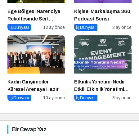
Ege Bölgesi Narenciye
Kişisel Markalaşma 360
Rekoltesinde Sert
Podcast Serisi
Düşüş: Üretim Yüzde 34
İş Dünyası
12 ay önce
İş Dünyası
2 ay önce
Azaldı
Kadın Girişimciler
Etkinlik Yönetimi Nedir
Küresel Arenaya Hazır
Etkili Etkinlik Yönetimi
İçin 10 Altın İpucu
İş Dünyası
10 ay önce
İş Dünyası
8 ay önce
Bir Cevap Yaz