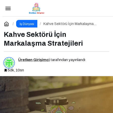
Girişimcilik Odaklı Podcast Serisi:
Girişimcilerin Büyük Hataları
Paylaş
Yorum Yap
Kahve Sektörü İçin Markalaşma
İş Dünyası
Stratejileri
Kahve Sektörü İçin
Markalaşma Stratejileri
Üretken Girişimci
tarafından yayınlandı
5dk, 10sn