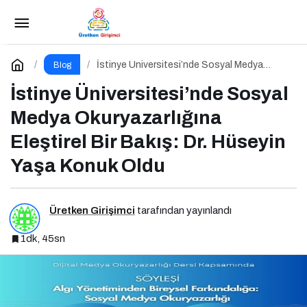
İstinye Üniversitesi’nde Sosyal Medya
Okuryazarlığına Eleştirel Bir Bakış: Dr. Hüseyin Yaşa
Yorum Yap
İstinye Üniversitesi’nde Sosyal Medya
Blog
Okuryazarlığına Eleştirel Bir Bakış: Dr.
Hüseyin Yaşa Konuk Oldu
İstinye Üniversitesi’nde Sosyal
Konuk Oldu
Medya Okuryazarlığına
Eleştirel Bir Bakış: Dr. Hüseyin
Yaşa Konuk Oldu
Üretken Girişimci
tarafından yayınlandı
1dk, 45sn