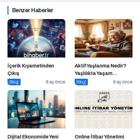
Benzer Haberler
İçerik Kıyametinden
Aktif Yaşlanma Nedir?
Çıkış
Yaşlılıkta Yaşam
Kalitesini Artırmanın
Blog
6 ay önce
Blog
9 ay önce
Altın Kuralları
Dijital Ekonomide Yeni
Online İtibar Yönetimi