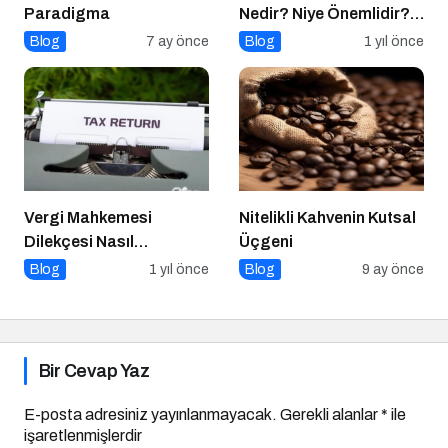
Paradigma
Nedir? Niye Önemlidir?
Online İtibar Yönetimi
Blog
7 ay önce
Blog
1 yıl önce
Nasıl Uygulanır?
Vergi Mahkemesi
Nitelikli Kahvenin Kutsal
Dilekçesi Nasıl
Üçgeni
Hazırlanır?
Blog
1 yıl önce
Blog
9 ay önce
Bir Cevap Yaz
E-posta adresiniz yayınlanmayacak.
Gerekli alanlar
*
ile
işaretlenmişlerdir