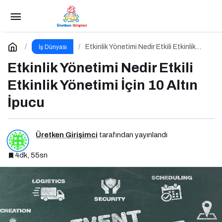
Kişisel Markalaşma Nedir Etkili Kişisel
Markalaşma için 10 Altın İpucu
Paylaş
Yorum Yap
Etkinlik Yönetimi Nedir Etkili Etkinlik
İş Dünyası
Yönetimi İçin 10 Altın İpucu
Etkinlik Yönetimi Nedir Etkili
Etkinlik Yönetimi İçin 10 Altın
İpucu
Üretken Girişimci
tarafından yayınlandı
4dk, 55sn