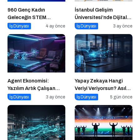
960 Genç Kadın
İstanbul Gelişim
Geleceğin STEM
Üniversitesi’nde Dijital
Dünyasına Hazırlanıyor
Markalaşma 1.0 Etkinliği
İş Dünyası
4 ay önce
İş Dünyası
3 ay önce
Düzenlenecek
Agent Ekonomisi:
Yapay Zekaya Hangi
Yazılım Artık Çalışan
Veriyi Veriyorsun? Asıl
Gibi ‘Görev’ Alıyor
Risk Ürettiğin Değil,
İş Dünyası
3 ay önce
İş Dünyası
5 gün önce
Verdiğin Veride