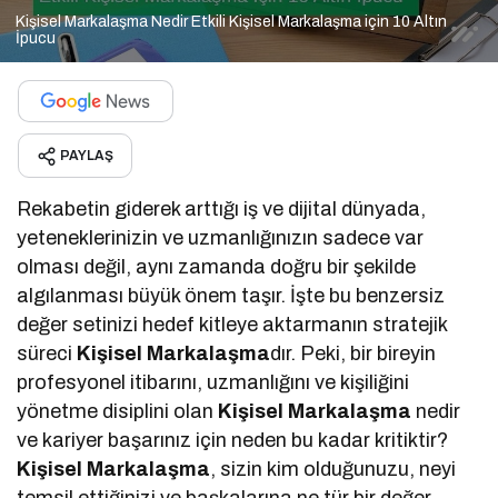
Kişisel Markalaşma Nedir Etkili Kişisel Markalaşma için 10 Altın
İpucu
PAYLAŞ
Rekabetin giderek arttığı iş ve dijital dünyada,
yeteneklerinizin ve uzmanlığınızın sadece var
olması değil, aynı zamanda doğru bir şekilde
algılanması büyük önem taşır. İşte bu benzersiz
değer setinizi hedef kitleye aktarmanın stratejik
süreci
Kişisel Markalaşma
dır. Peki, bir bireyin
profesyonel itibarını, uzmanlığını ve kişiliğini
yönetme disiplini olan
Kişisel Markalaşma
nedir
ve kariyer başarınız için neden bu kadar kritiktir?
Kişisel Markalaşma
, sizin kim olduğunuzu, neyi
temsil ettiğinizi ve başkalarına ne tür bir değer