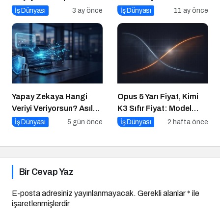
Bahar Festivali Kaçmaz!
Kurumsal Yayıncılık Nasıl
İş Dünyası
3 ay önce
İş Dünyası
11 ay önce
Yapılır?
Yapay Zekaya Hangi
Opus 5 Yarı Fiyat, Kimi
Veriyi Veriyorsun? Asıl
K3 Sıfır Fiyat: Model
Risk Ürettiğin Değil,
Artık Rekabet Avantajın
İş Dünyası
5 gün önce
İş Dünyası
2 hafta önce
Verdiğin Veride
Değil
Bir Cevap Yaz
E-posta adresiniz yayınlanmayacak.
Gerekli alanlar
*
ile
işaretlenmişlerdir