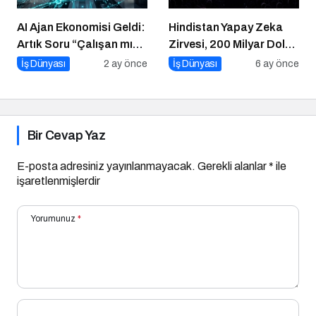
AI Ajan Ekonomisi Geldi:
Hindistan Yapay Zeka
Artık Soru “Çalışan mı
Zirvesi, 200 Milyar Dolar
Olacaksın, Çalıştıran
ve El Tutuşmayan İki
İş Dünyası
2 ay önce
İş Dünyası
6 ay önce
mı?”
CEO
Bir Cevap Yaz
E-posta adresiniz yayınlanmayacak.
Gerekli alanlar
*
ile
işaretlenmişlerdir
Yorumunuz
*