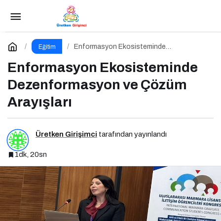
Mürsel Ferhat Sağlam İstinye Üniversitesi’nde
Dijital Medya Okuryazarlığı Kapsamında Konuşacak!
Paylaş
Yorum Yap
Enformasyon Ekosisteminde
Eğitim
Dezenformasyon ve Çözüm Arayışları
Enformasyon Ekosisteminde
Dezenformasyon ve Çözüm
Arayışları
Üretken Girişimci
tarafından yayınlandı
1dk, 20sn