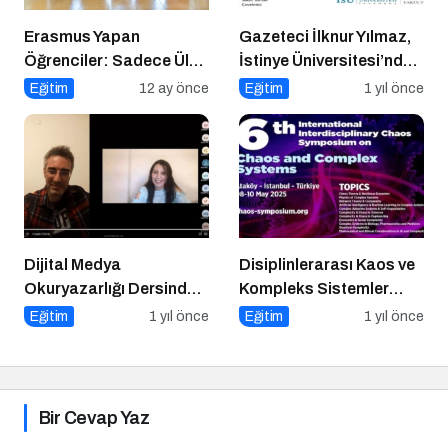
Erasmus Yapan
Gazeteci İlknur Yılmaz,
Öğrenciler: Sadece Ülke
İstinye Üniversitesi’nde
Değil, Bakış Açısı da
Dijital Medya
Eğitim
12 ay önce
Eğitim
1 yıl önce
Değişiyor
Okuryazarlığı Dersinin
Konuğu Oldu
Dijital Medya
Disiplinlerarası Kaos ve
Okuryazarlığı Dersinde
Kompleks Sistemler
Dijital Markalaşma
Sempozyumu İçin Geri
Eğitim
1 yıl önce
Eğitim
1 yıl önce
Konuşuldu
Sayım!
Bir Cevap Yaz