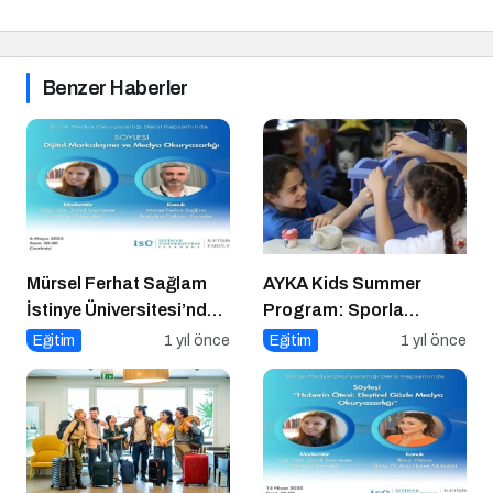
Benzer Haberler
Mürsel Ferhat Sağlam
AYKA Kids Summer
İstinye Üniversitesi’nde
Program: Sporla
Dijital Medya
Geleceğe Yönelik Bir
Eğitim
1 yıl önce
Eğitim
1 yıl önce
Okuryazarlığı
Başlangıç!
Kapsamında
Konuşacak!