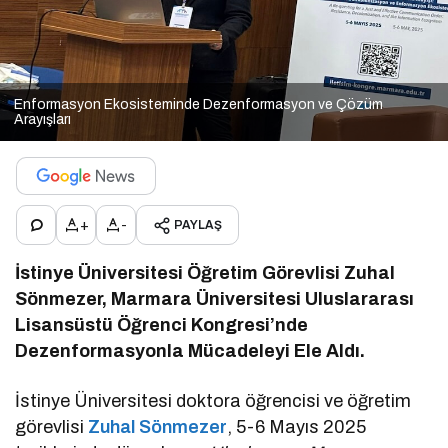
Enformasyon Ekosisteminde Dezenformasyon ve Çözüm
Arayışları
+
-
PAYLAŞ
İstinye Üniversitesi Öğretim Görevlisi Zuhal
Sönmezer, Marmara Üniversitesi Uluslararası
Lisansüstü Öğrenci Kongresi’nde
Dezenformasyonla Mücadeleyi Ele Aldı.
İstinye Üniversitesi doktora öğrencisi ve öğretim
görevlisi
Zuhal Sönmezer
, 5-6 Mayıs 2025