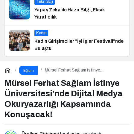
Teknoloji
Yapay Zeka ile Hazır Bilgi, Eksik
Yaratıcılık
Kadın
Kadın Girişimciler “İyi İşler Festivali”nde
Buluştu
Mürsel Ferhat Sağlam İstinye
Eğitim
Üniversitesi’nde Dijital Medya Okuryazarlığı
Kapsamında Konuşacak!
Mürsel Ferhat Sağlam İstinye
Üniversitesi’nde Dijital Medya
Okuryazarlığı Kapsamında
Konuşacak!
Üretken Girişimci
tarafından yayınlandı