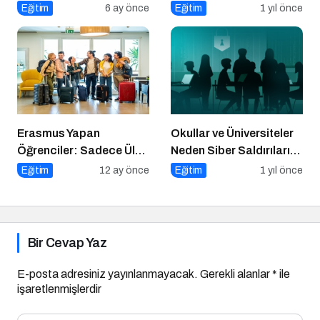
Tasarlayanlar Sahne
Dijital Medya
Eğitim
6 ay önce
Eğitim
1 yıl önce
Alıyor!
Okuryazarlığı Dersinin
Konuğu Oldu
Erasmus Yapan
Okullar ve Üniversiteler
Öğrenciler: Sadece Ülke
Neden Siber Saldırıların
Değil, Bakış Açısı da
Hedefinde?
Eğitim
12 ay önce
Eğitim
1 yıl önce
Değişiyor
Bir Cevap Yaz
E-posta adresiniz yayınlanmayacak.
Gerekli alanlar
*
ile
işaretlenmişlerdir