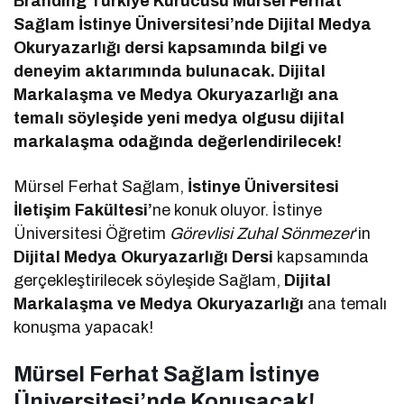
Branding Türkiye Kurucusu Mürsel Ferhat
Sağlam İstinye Üniversitesi’nde Dijital Medya
Okuryazarlığı dersi kapsamında bilgi ve
deneyim aktarımında bulunacak. Dijital
Markalaşma ve Medya Okuryazarlığı ana
temalı söyleşide yeni medya olgusu dijital
markalaşma odağında değerlendirilecek!
Mürsel Ferhat Sağlam,
İstinye Üniversitesi
İletişim Fakültesi’
ne konuk oluyor. İstinye
Üniversitesi Öğretim
Görevlisi Zuhal Sönmezer
‘in
Dijital Medya Okuryazarlığı Dersi
kapsamında
gerçekleştirilecek söyleşide Sağlam,
Dijital
Markalaşma ve Medya Okuryazarlığı
ana temalı
konuşma yapacak!
Mürsel Ferhat Sağlam İstinye
Üniversitesi’nde Konuşacak!