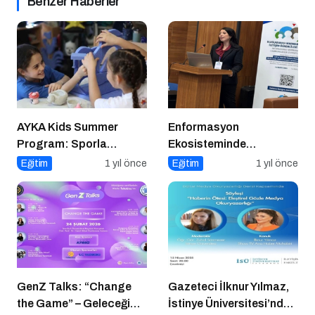
Benzer Haberler
AYKA Kids Summer
Enformasyon
Program: Sporla
Ekosisteminde
Geleceğe Yönelik Bir
Dezenformasyon ve
Eğitim
1 yıl önce
Eğitim
1 yıl önce
Başlangıç!
Çözüm Arayışları
GenZ Talks: “Change
Gazeteci İlknur Yılmaz,
the Game” – Geleceği
İstinye Üniversitesi’nde