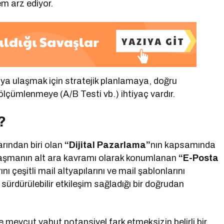
m arz ediyor.
a ulaşmak için stratejik planlamaya, doğru
i ölçümlenmeye (A/B Testi vb.) ihtiyaç vardır.
?
rından biri olan
“Dijital Pazarlama”
nın kapsamında
alaşmanın alt ara kavramı olarak konumlanan
“E-Posta
 çeşitli mail altyapılarını ve mail şablonlarını
yle sürdürülebilir etkileşim sağladığı bir doğrudan
evcut yahut potansiyel fark etmeksizin belirli bir