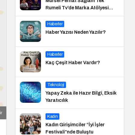
Mürsel Ferhat Sağlam Tek
Rumeli Tv’de Marka Atölyesi
Programına Konuk Oldu
Haberler
Haber Yazısı Neden Yazılır?
Haberler
Kaç Çeşit Haber Vardır?
Teknoloji
Yapay Zeka ile Hazır Bilgi, Eksik
Yaratıcılık
ir
Kadın
Kadın Girişimciler “İyi İşler
Festivali”nde Buluştu