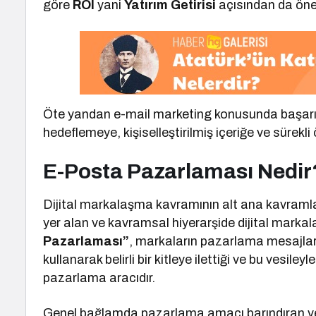
göre
ROI
yani
Yatırım Getirisi
açısından da öne
Öte yandan e-mail marketing konusunda başarıy
hedeflemeye, kişiselleştirilmiş içeriğe ve sürekl
E-Posta Pazarlaması Nedir
Dijital markalaşma kavramının alt ana kavramla
yer alan ve kavramsal hiyerarşide dijital mark
Pazarlaması”
, markaların pazarlama mesajlarını
kullanarak belirli bir kitleye ilettiği ve bu vesile
pazarlama aracıdır.
Genel bağlamda pazarlama amacı barındıran ve m