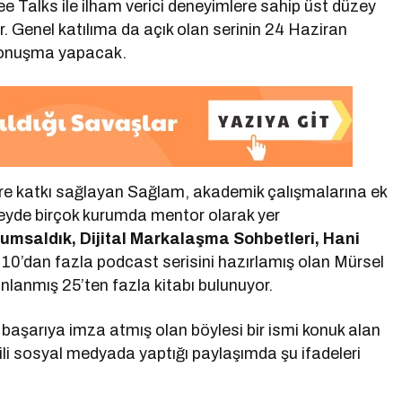
fee Talks ile ilham verici deneyimlere sahip üst düzey
yor. Genel katılıma da açık olan serinin 24 Haziran
 konuşma yapacak.
türe katkı sağlayan Sağlam, akademik çalışmalarına ek
zeyde birçok kurumda mentor olarak yer
rumsaldık, Dijital Markalaşma Sohbetleri, Hani
en 10’dan fazla podcast serisini hazırlamış olan Mürsel
nlanmış 25’ten fazla kitabı bulunuyor.
başarıya imza atmış olan böylesi bir ismi konuk alan
gili sosyal medyada yaptığı paylaşımda şu ifadeleri