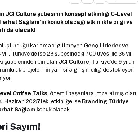
in JCI Culture şubesinin konsept etkinliği C-Level
Ferhat Sağlam’ın konuk olacağı etkinlikte bilgi ve
tı da olacak!
 oluşturduğu kar amacı gütmeyen
Genç Liderler ve
 yılı, Türkiye’de ise 26 şubesindeki 700 üyesi ile 36 yılı
ki şubelerinden biri olan
JCI Culture
, Türkiye’de 9 yıldır
umluluk projelerinin yanı sıra girişimciliği destekleyen
iyor.
evel Coffee Talks
, önemli başarılara imza atmış olan
 24 Haziran 2025’teki etkinliğe ise
Branding Türkiye
erhat Sağlam
konuk olacak.
eri Sayım!