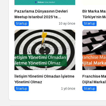
Pazarlama Dünyasının Devleri
Bir Marka Ma
Meetup Istanbul 2025’te
Türkiye’nin M
Buluşuyor
Startup
10 ay önce
Startup
İletişim Yönetimi Olmadan İşletme
Franchise Ma
Yönetimi Olmaz
Dijital Mark
Startup
1 yıl önce
Startup