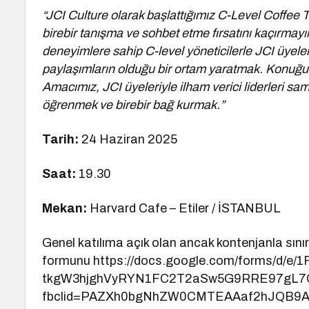
“JCI Culture olarak başlattığımız C-Level Coffee Ta
birebir tanışma ve sohbet etme fırsatını kaçırmayı
deneyimlere sahip C-level yöneticilerle JCI üyeler
paylaşımların olduğu bir ortam yaratmak. Konuğ
Amacımız, JCI üyeleriyle ilham verici liderleri s
öğrenmek ve birebir bağ kurmak.”
Tarih:
24 Haziran 2025
Saat:
19.30
Mekan:
Harvard Cafe – Etiler / İSTANBUL
Genel katılıma açık olan ancak kontenjanla sınırlı
formunu https://docs.google.com/forms/d/e/
tkgW3hjghVyRYN1FC2T2aSw5G9RRE97gL7Q
fbclid=PAZXh0bgNhZW0CMTEAAaf2hJQB9A