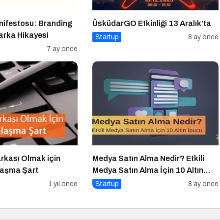
nifestosu: Branding
ÜsküdarGO Etkinliği 13 Aralık’ta
arka Hikayesi
Startup
8 ay önce
7 ay önce
rkası Olmak için
Medya Satın Alma Nedir? Etkili
alaşma Şart
Medya Satın Alma İçin 10 Altın
İpucu
1 yıl önce
Startup
8 ay önce