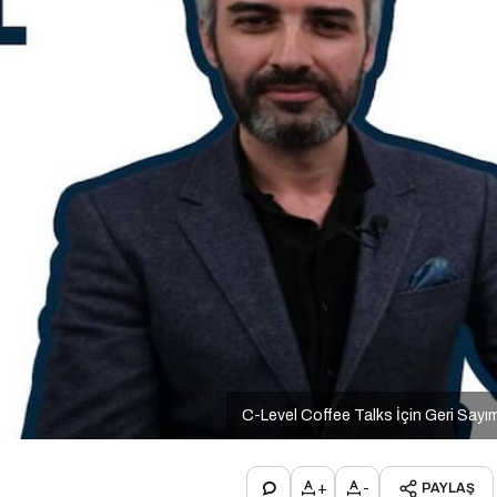
C-Level Coffee Talks İçin Geri Sayı
+
-
PAYLAŞ