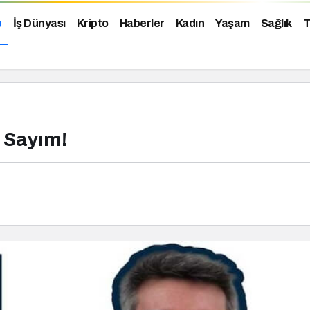
p
İş Dünyası
Kripto
Haberler
Kadın
Yaşam
Sağlık
T
i Sayım!