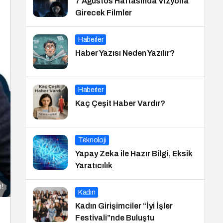
7 Ağustos Haftasında Vizyona
Girecek Filmler
Haberler
Haber Yazısı Neden Yazılır?
Haberler
Kaç Çeşit Haber Vardır?
Teknoloji
Yapay Zeka ile Hazır Bilgi, Eksik
Yaratıcılık
m!
Kadın
Kadın Girişimciler “İyi İşler
Festivali”nde Buluştu