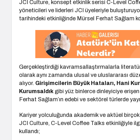
JCI Culture, konsept etkinlik serisi C-Level Cof
yöneticileri ve liderleri JCI üyeleriyle buluşturu
tarihindeki etkinliğinde Mürsel Ferhat Sağlam
Gerçekleştirdiği kavramsallaştırmalarla litera
olarak aynı zamanda ulusal ve uluslararası dü
alıyor.
Girişimcilerin Büyük Hataları, Hani Ku
Kurumsaldık
gibi yüz binlerce dinleyiciye eriş
Ferhat Sağlam’ın edebi ve sektörel türlerde yayı
Kariyer yolculuğunda akademik ve aktüel birçok 
JCI Culture, C-Level Coffee Talks etkinliğiyle il
kullandı;