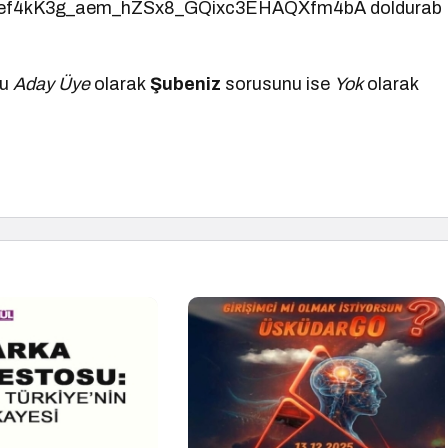
bef4kK3g_aem_hZSx8_GQixc3EHAQXfm4bA doldurab
nu
Aday Üye
olarak
Şubeniz
sorusunu ise
Yok
olarak