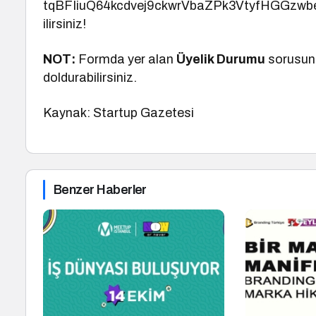
tqBFIiuQ64kcdvej9ckwrVbaZPk3VtyfHGGzw
ilirsiniz!
NOT:
Formda yer alan
Üyelik Durumu
sorusu
doldurabilirsiniz.
Kaynak: Startup Gazetesi
Benzer Haberler