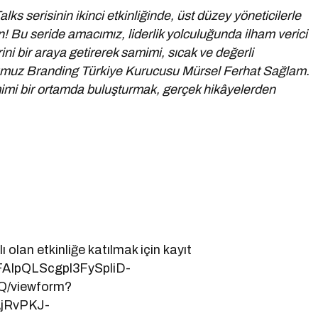
lks serisinin ikinci etkinliğinde, üst düzey yöneticilerle
n! Bu seride amacımız, liderlik yolculuğunda ilham verici
ini bir araya getirerek samimi, sıcak ve değerli
umuz Branding Türkiye Kurucusu Mürsel Ferhat Sağlam.
amimi bir ortamda buluşturmak, gerçek hikâyelerden
 olan etkinliğe katılmak için kayıt
1FAIpQLScgpl3FySpliD-
/viewform?
jRvPKJ-