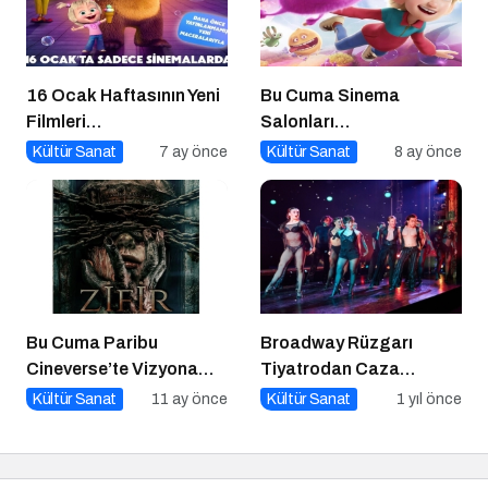
16 Ocak Haftasının Yeni
Bu Cuma Sinema
Filmleri
Salonları
Sinemaseverlerle
Hareketleniyor: 26 Aralık
Kültür Sanat
7 ay önce
Kültür Sanat
8 ay önce
Buluşuyor
Vizyondaki Filmler
Açıklandı
Bu Cuma Paribu
Broadway Rüzgarı
Cineverse’te Vizyona
Tiyatrodan Caza
Girecek Filmler
Dopdolu Bir Program
Kültür Sanat
11 ay önce
Kültür Sanat
1 yıl önce