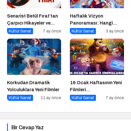
Senarist Betül Fırat’tan
Haftalık Vizyon
Çarpıcı Hikayeler ve
Panoraması: Hangi
Şarkılar
Filmi İzlemeli?
Kültür Sanat
7 ay önce
Kültür Sanat
3 ay önce
Korkudan Dramatik
16 Ocak Haftasının Yeni
Yolculuklara Yeni Filmler
Filmleri
Sinemaseverlerle
Kültür Sanat
11 ay önce
Kültür Sanat
7 ay önce
Buluşuyor
Bir Cevap Yaz