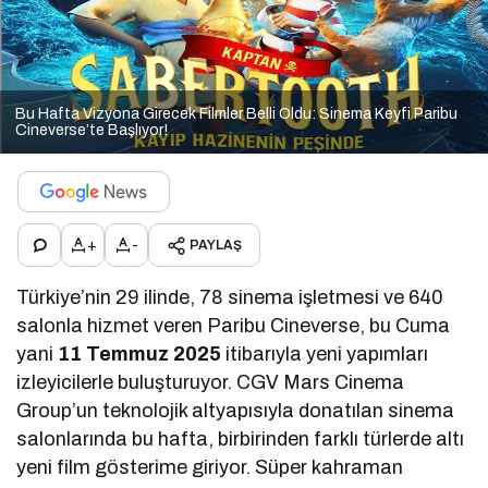
Bu Hafta Vizyona Girecek Filmler Belli Oldu: Sinema Keyfi Paribu
Cineverse’te Başlıyor!
+
-
PAYLAŞ
Türkiye’nin 29 ilinde, 78 sinema işletmesi ve 640
salonla hizmet veren Paribu Cineverse, bu Cuma
yani
11 Temmuz 2025
itibarıyla yeni yapımları
izleyicilerle buluşturuyor. CGV Mars Cinema
Group’un teknolojik altyapısıyla donatılan sinema
salonlarında bu hafta, birbirinden farklı türlerde altı
yeni film gösterime giriyor. Süper kahraman