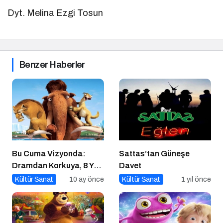
Dyt. Melina Ezgi Tosun
Benzer Haberler
Bu Cuma Vizyonda:
Sattas’tan Güneşe
Dramdan Korkuya, 8 Yeni
Davet
Film Sinemaseverlerle
Kültür Sanat
10 ay önce
Kültür Sanat
1 yıl önce
Buluşuyor!