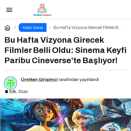
Anne Çocuk Rehberi
Paylaş
Yorum Yap
Bu Hafta Vizyona Girecek Filmler Belli
Kültür Sanat
Oldu: Sinema Keyfi Paribu
Cineverse’te Başlıyor!
Bu Hafta Vizyona Girecek
Filmler Belli Oldu: Sinema Keyfi
Paribu Cineverse’te Başlıyor!
Üretken Girişimci
tarafından yayınlandı
3dk, 31sn