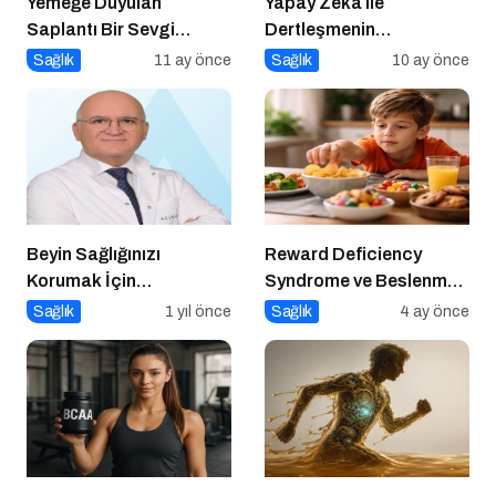
Yemeğe Duyulan
Yapay Zeka ile
Saplantı Bir Sevgi
Dertleşmenin
İhtiyacıdır
Görünmeyen Tehlikeleri!
Sağlık
11 ay önce
Sağlık
10 ay önce
Beyin Sağlığınızı
Reward Deficiency
Korumak İçin
Syndrome ve Beslenme
Uygulayabileceğiniz 7
Davranışı
Sağlık
1 yıl önce
Sağlık
4 ay önce
Etkili Yöntem