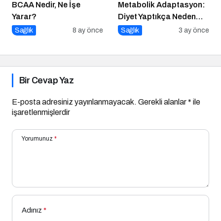
BCAA Nedir, Ne İşe
Metabolik Adaptasyon:
Yarar?
Diyet Yaptıkça Neden
Kilo Vermek Zorlaşır?
Sağlık
8 ay önce
Sağlık
3 ay önce
Bir Cevap Yaz
E-posta adresiniz yayınlanmayacak.
Gerekli alanlar
*
ile
işaretlenmişlerdir
Yorumunuz
*
Adınız
*