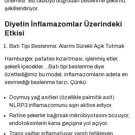
önemlisi: Bu tabloyu doğrudan beslenme şeklimiz
şekillendiriyor.
Diyetin İnflamazomlar Üzerindeki
Etkisi
Batı Tipi Beslenme: Alarmı Sürekli Açık Tutmak
Hamburger, patates kızartması, işlenmiş etler,
şekerli içecekler… Batı tipi beslenme diye
özetlediğimiz bu model, inflamazomların adeta en
sevmediği beslenme tarzı. Çünkü:
Doymuş yağ asitleri (özellikle palmitik asit)
NLRP3 inflamazomunu aşırı aktive ediyor.
Rafine şekerler bağırsak mikrobiyotasını bozuyor,
endotoksinlerin kana geçişine yol açıyor.
Trans yağlar inflamatuvar yanıtı tetikleyen