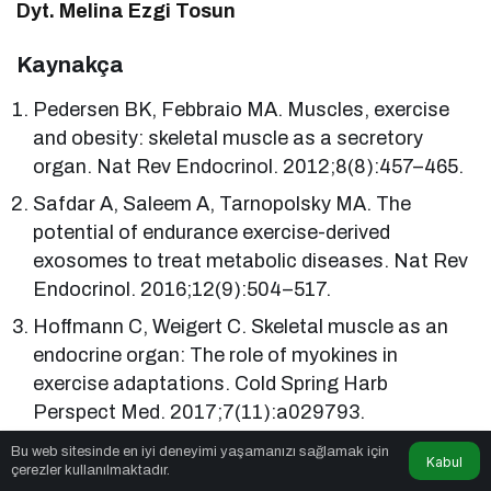
Dyt. Melina Ezgi Tosun
Kaynakça
Pedersen BK, Febbraio MA. Muscles, exercise
and obesity: skeletal muscle as a secretory
organ. Nat Rev Endocrinol. 2012;8(8):457–465.
Safdar A, Saleem A, Tarnopolsky MA. The
potential of endurance exercise-derived
exosomes to treat metabolic diseases. Nat Rev
Endocrinol. 2016;12(9):504–517.
Hoffmann C, Weigert C. Skeletal muscle as an
endocrine organ: The role of myokines in
exercise adaptations. Cold Spring Harb
Perspect Med. 2017;7(11):a029793.
Brandt C, Pedersen BK. The role of exercise-
Bu web sitesinde en iyi deneyimi yaşamanızı sağlamak için
Kabul
çerezler kullanılmaktadır.
induced myokines in muscle homeostasis and