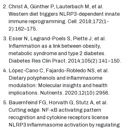
Christ A, Günther P, Lauterbach M, et al.
Western diet triggers NLRP3-dependent innate
immune reprogramming. Cell. 2018;172(1-
2):162–175.
Esser N, Legrand-Poels S, Piette J, et al.
Inflammation as a link between obesity,
metabolic syndrome and type 2 diabetes.
Diabetes Res Clin Pract. 2014;105(2):141–150.
López-Cano C, Fajardo-Robledo NS, et al.
Dietary polyphenols and inflammasome
modulation: Molecular insights and health
implications. Nutrients. 2020;12(10):2956.
Bauernfeind FG, Horvath G, Stutz A, et al.
Cutting edge: NF-κB activating pattern
recognition and cytokine receptors license
NLRP3 inflammasome activation by regulating