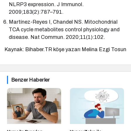
NLRP3 expression. J Immunol.
2009;183(2):787–791.
Martínez-Reyes I, Chandel NS. Mitochondrial
TCA cycle metabolites control physiology and
disease. Nat Commun. 2020;11(1):102.
Kaynak: Bihaber.TR köşe yazarı Melina Ezgi Tosun
Benzer Haberler