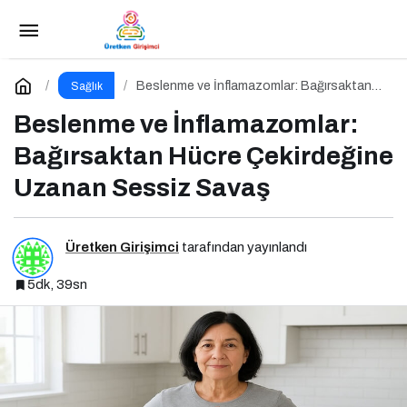
Exerkineler ve Beslenme Etkileşimi: Metabolik
Sağlıkta Yeni Bir Perspektif
Paylaş
Yorum Yap
Beslenme ve İnflamazomlar: Bağırsaktan
Sağlık
Hücre Çekirdeğine Uzanan Sessiz Savaş
Beslenme ve İnflamazomlar:
Bağırsaktan Hücre Çekirdeğine
Uzanan Sessiz Savaş
Üretken Girişimci
tarafından yayınlandı
5dk, 39sn