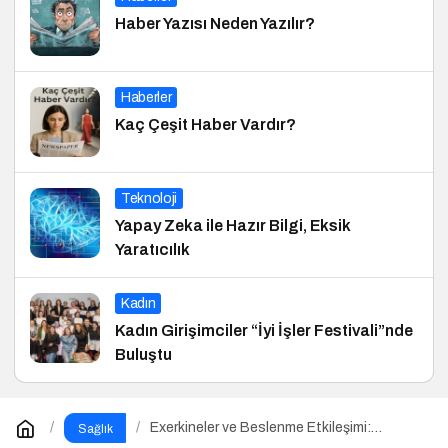
Haber Yazısı Neden Yazılır?
Haberler
Kaç Çeşit Haber Vardır?
Teknoloji
Yapay Zeka ile Hazır Bilgi, Eksik
Yaratıcılık
Kadın
Kadın Girişimciler “İyi İşler Festivali”nde
Buluştu
Exerkineler ve Beslenme Etkileşimi:
Sağlık
Metabolik Sağlıkta Yeni Bir Perspektif