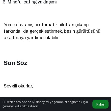
Mindful eating yaklaşımı
Yeme davranışını otomatik pilottan çıkarıp
farkındalıkla gerçekleştirmek, besin gürültüsünü
azaltmaya yardımcı olabilir.
Son Söz
Sevgili okurlar,
Bu web sitesinde en iyi deneyimi yaşamanızı sağlamak için
Kabul
çerezler kullanılmaktadır.
Besin gürültüsü, modern dünyanın en görünmez