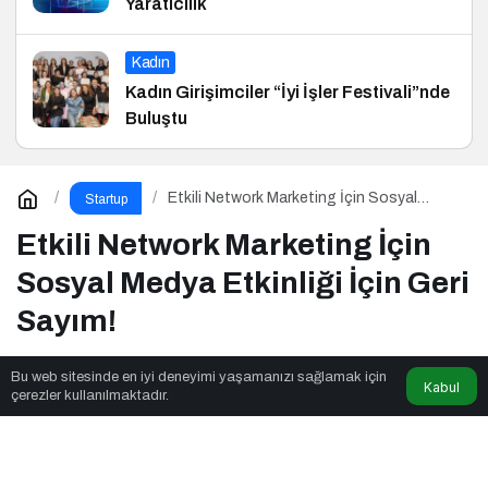
Yaratıcılık
Kadın
Kadın Girişimciler “İyi İşler Festivali”nde
Buluştu
Etkili Network Marketing İçin Sosyal
Startup
Medya Etkinliği İçin Geri Sayım!
Etkili Network Marketing İçin
Sosyal Medya Etkinliği İçin Geri
Sayım!
Bu web sitesinde en iyi deneyimi yaşamanızı sağlamak için
Kabul
Üretken Girişimci
tarafından yayınlandı
çerezler kullanılmaktadır.
2dk, 57sn