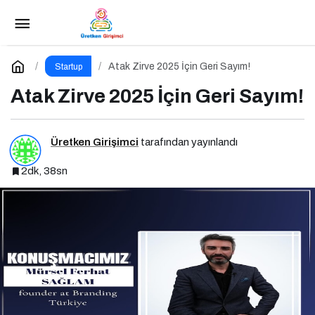
Etkili Network Marketing İçin Sosyal Medya
Etkinliği İçin Geri Sayım!
Paylaş
Yorum Yap
Atak Zirve 2025 İçin Geri Sayım!
Startup
Atak Zirve 2025 İçin Geri Sayım!
Üretken Girişimci
tarafından yayınlandı
2dk, 38sn