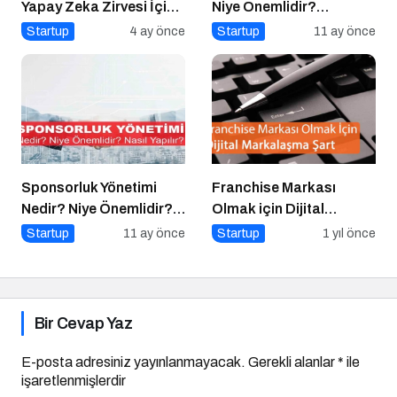
Yapay Zeka Zirvesi İçin
Niye Önemlidir?
Geri Sayım!
Kurumsal İletişim Nasıl
Startup
4 ay önce
Startup
11 ay önce
Yapılır?
Sponsorluk Yönetimi
Franchise Markası
Nedir? Niye Önemlidir?
Olmak için Dijital
Nasıl Yapılır?
Markalaşma Şart
Startup
11 ay önce
Startup
1 yıl önce
Bir Cevap Yaz
E-posta adresiniz yayınlanmayacak.
Gerekli alanlar
*
ile
işaretlenmişlerdir