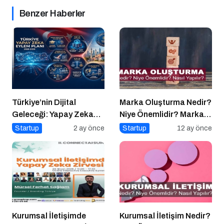
Benzer Haberler
Türkiye’nin Dijital
Marka Oluşturma Nedir?
Geleceği: Yapay Zeka
Niye Önemlidir? Marka
Çağında “BİLGE”
Oluşturma Nasıl Yapılır?
Startup
2 ay önce
Startup
12 ay önce
Hamlesi
Kurumsal İletişimde
Kurumsal İletişim Nedir?