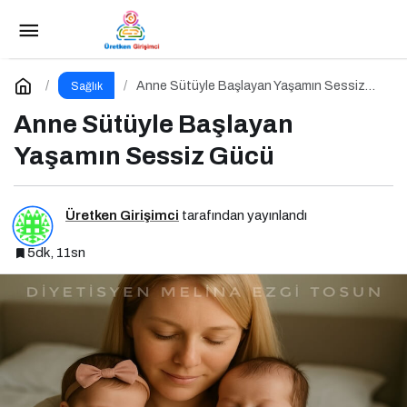
Besin İntoleransları ve Düşük Dereceli
Enflamasyonun Kronik Hastalıklara Etkisi
Paylaş
Yorum Yap
Anne Sütüyle Başlayan Yaşamın Sessiz
Sağlık
Gücü
Anne Sütüyle Başlayan
Yaşamın Sessiz Gücü
Üretken Girişimci
tarafından yayınlandı
5dk, 11sn