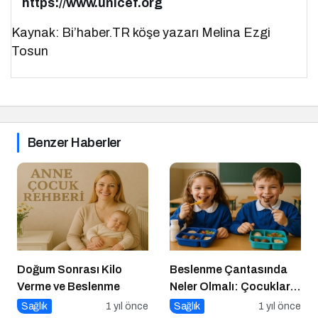
https://www.unicef.org
Kaynak: Bi’haber.TR köşe yazarı Melina Ezgi
Tosun
Benzer Haberler
Doğum Sonrası Kilo
Beslenme Çantasında
Verme ve Beslenme
Neler Olmalı: Çocuklar
İçin Lezzetli ve Dengeli
Sağlık
1 yıl önce
Sağlık
1 yıl önce