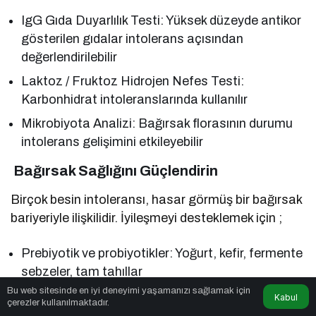
IgG Gıda Duyarlılık Testi: Yüksek düzeyde antikor
gösterilen gıdalar intolerans açısından
değerlendirilebilir
Laktoz / Fruktoz Hidrojen Nefes Testi:
Karbonhidrat intoleranslarında kullanılır
Mikrobiyota Analizi: Bağırsak florasının durumu
intolerans gelişimini etkileyebilir
Bağırsak Sağlığını Güçlendirin
Birçok besin intoleransı, hasar görmüş bir bağırsak
bariyeriyle ilişkilidir. İyileşmeyi desteklemek için ;
Prebiyotik ve probiyotikler: Yoğurt, kefir, fermente
sebzeler, tam tahıllar
Bu web sitesinde en iyi deneyimi yaşamanızı sağlamak için
Omega-3 yağ asitleri: Enflamasyonu azaltır
Kabul
çerezler kullanılmaktadır.
(ceviz, keten tohumu, balık)