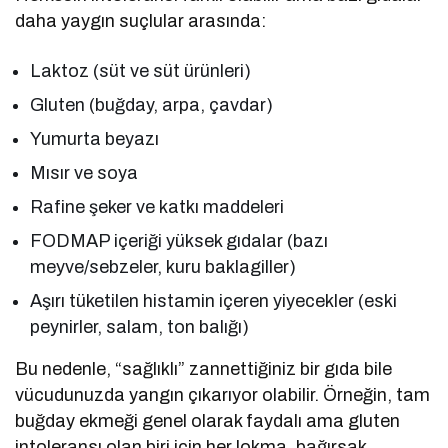
daha yaygın suçlular arasında:
Laktoz (süt ve süt ürünleri)
Gluten (buğday, arpa, çavdar)
Yumurta beyazı
Mısır ve soya
Rafine şeker ve katkı maddeleri
FODMAP içeriği yüksek gıdalar (bazı
meyve/sebzeler, kuru baklagiller)
Aşırı tüketilen histamin içeren yiyecekler (eski
peynirler, salam, ton balığı)
Bu nedenle, “sağlıklı” zannettiğiniz bir gıda bile
vücudunuzda yangın çıkarıyor olabilir. Örneğin, tam
buğday ekmeği genel olarak faydalı ama gluten
intoleransı olan biri için her lokma, bağırsak