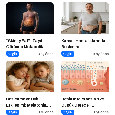
Alternatifler
“Skinny Fat”: Zayıf
Kanser Hastalıklarında
Görünüp Metabolik
Beslenme
Olarak Riskli Olmak
Sağlık
3 ay önce
Sağlık
9 ay önce
Beslenme ve Uyku
Besin İntoleransları ve
Etkileşimi: Melatonin,
Düşük Dereceli
Triptofan ve Çocuk
Enflamasyonun Kronik
Sağlık
1 yıl önce
Sağlık
1 yıl önce