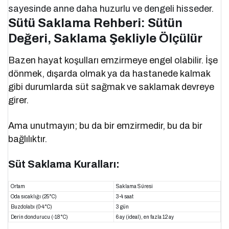
sayesinde anne daha huzurlu ve dengeli hisseder.
Sütü Saklama Rehberi: Sütün
Değeri, Saklama Şekliyle Ölçülür
Bazen hayat koşulları emzirmeye engel olabilir. İşe
dönmek, dışarda olmak ya da hastanede kalmak
gibi durumlarda süt sağmak ve saklamak devreye
girer.
Ama unutmayın; bu da bir emzirmedir, bu da bir
bağlılıktır.
Süt Saklama Kuralları:
Ortam
Saklama Süresi
Oda sıcaklığı (25°C)
3-4 saat
Buzdolabı (0-4°C)
3 gün
Derin dondurucu (-18°C)
6 ay (ideal), en fazla 12 ay